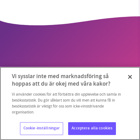
SMB kämpar för en hållbar framtid. Sedan
starten 2010 har vår ideella redaktion drivit
miljödebatten framåt genom
nyhetsbevakning och granskningar. Nu vill vi
utveckla vårt arbete – och vi hoppas att du
vill hjälpa oss.
Copyright 2023 © Supermiljöbloggen
Cookieinställningar
Vi sysslar inte med marknadsföring så
Stötta vårt arbete genom att swisha en slant till
hoppas att du är okej med våra kakor?
1231368703
Vi använder cookies för att förbättra din upplevelse och samla in
besöksstatistik. Du gör såklart som du vill men att kunna få in
besöksstatistik är viktigt för oss som icke-vinstdrivande
Läs vad vi vill göra
organisation.
Cookie-inställningar
Acceptera alla cookies