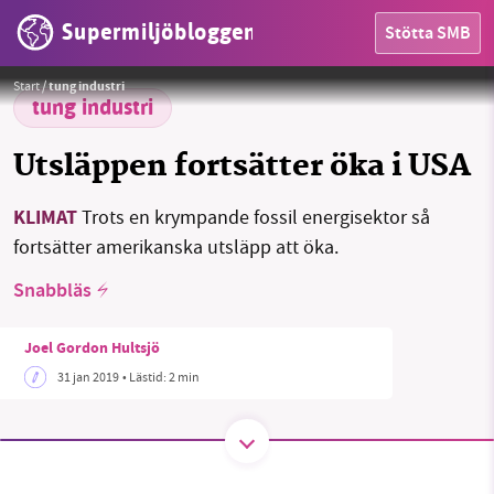
Supermiljöbloggen
Stötta SMB
HEM
Start
/
tung industri
OMRÅDEN
tung industri
MILJÖFAKTA
Utsläppen fortsätter öka i USA
OM OSS
KLIMAT
Trots en krympande fossil energisektor så
fortsätter amerikanska utsläpp att öka.
Snabbläs
Sök
Sparade inlägg
Tipsa oss
Joel Gordon Hultsjö
Facebook
Instagram
BlueSky
31 jan 2019
• Lästid:
2 min
Threads
LinkedIn