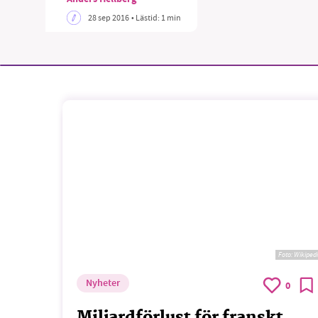
28 sep 2016
• Lästid:
1 min
SM
nyhe
Foto:
Wikiped
Nyheter
0
Miljardförlust för franskt