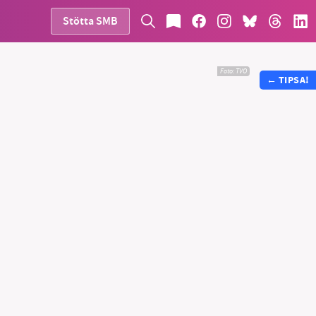
Stötta SMB
Foto:
TVO
←
TIPSA!