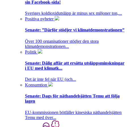
sin Facebook-sida!
Sveriges koldioxidutsläpp är minus sex miljoner ton,...
Positiva nyheter
Senaste:
”Därför stödjer vi klimatdemonstrationen”
Över 100 organisationer stödjer den stora
klimatdemonstrationen...
Politik
Senaste:
Dålig affär att ersätta utsläppsminskningar
i EU med klimatk...
Det är inte fel när EU (och...
Konsumtion
Senaste:
Dags för näthandelsjätten Temu att följa
lagen
EU-kommissionen bötfäller kinesiska näthandelsjätten
Temu med över...