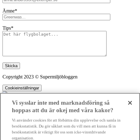
Ämne*
Tips*
Lämna detta fält tomt.
Copyright 2023 © Supermiljöbloggen
Cookieinställningar
Vi sysslar inte med marknadsföring så
hoppas att du är okej med våra kakor?
SMB kämpar för en hållbar framtid. Sedan starten 2010 har vår
Vi använder cookies för att förbättra din upplevelse och samla in
ideella redaktion drivit miljödebatten framåt genom nyhetsbevakning
besöksstatistik. Du gör såklart som du vill men att kunna få in
och granskningar. Nu vill vi utveckla vårt arbete – och vi hoppas att
besöksstatistik är viktigt för oss som icke-vinstdrivande
du vill hjälpa oss.
organisation.