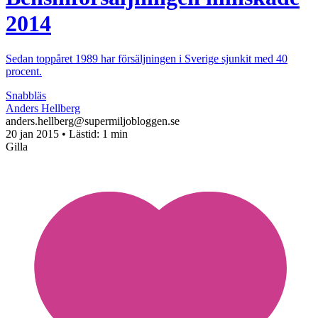
2014
Sedan toppåret 1989 har försäljningen i Sverige sjunkit med 40
procent.
Snabbläs
Anders Hellberg
anders.hellberg@supermiljobloggen.se
20 jan 2015
• Lästid:
1 min
Gilla