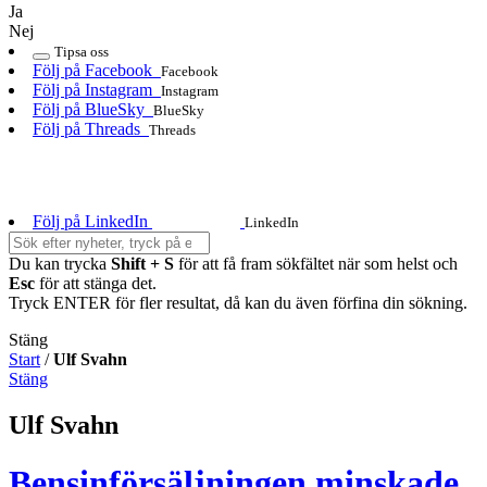
Ja
Nej
Tipsa oss
Följ på Facebook
Facebook
Följ på Instagram
Instagram
Följ på BlueSky
BlueSky
Följ på Threads
Threads
Följ på LinkedIn
LinkedIn
Du kan trycka
Shift + S
för att få fram sökfältet när som helst och
Esc
för att stänga det.
Tryck ENTER för fler resultat, då kan du även förfina din sökning.
Stäng
Start
/
Ulf Svahn
Stäng
Ulf Svahn
Bensinförsäljningen minskade