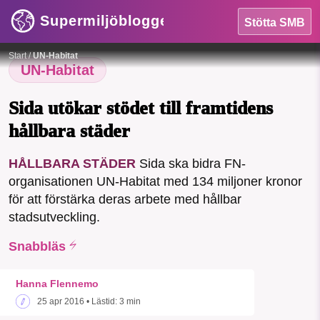
Supermiljöbloggen
Stötta SMB
HEM
Foto:
Pixaby
Start
/
UN-Habitat
OMRÅDEN
UN-Habitat
MILJÖFAKTA
Sida utökar stödet till framtidens
hållbara städer
OM OSS
HÅLLBARA STÄDER
Sida ska bidra FN-
SMB kämpar för en hållbar framtid. Sedan
organisationen UN-Habitat med 134 miljoner kronor
Sök
Sparade inlägg
Tipsa oss
starten 2010 har vår ideella redaktion
för att förstärka deras arbete med hållbar
drivit miljödebatten framåt genom
stadsutveckling.
nyhetsbevakning och granskningar. Nu
Facebook
Instagram
BlueSky
vill vi utveckla vårt arbete – och vi
Snabbläs
hoppas att du vill hjälpa oss.
Threads
LinkedIn
Hanna Flennemo
Stötta vårt arbete genom att swisha en slant till
25 apr 2016
• Lästid:
3 min