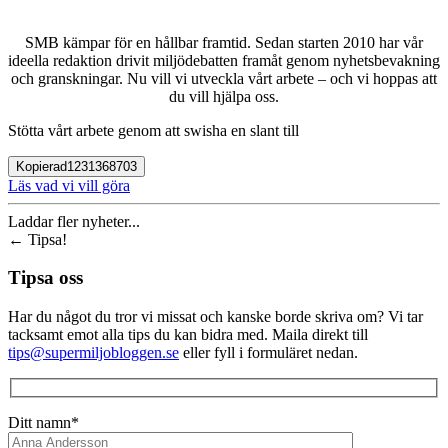
SMB kämpar för en hållbar framtid. Sedan starten 2010 har vår
ideella redaktion drivit miljödebatten framåt genom nyhetsbevakning
och granskningar. Nu vill vi utveckla vårt arbete – och vi hoppas att
du vill hjälpa oss.
Stötta vårt arbete genom att swisha en slant till
Kopierad
1231368703
Läs vad vi vill göra
Laddar fler nyheter...
←
Tipsa!
Tipsa oss
Har du något du tror vi missat och kanske borde skriva om? Vi tar
tacksamt emot alla tips du kan bidra med. Maila direkt till
tips@supermiljobloggen.se
eller fyll i formuläret nedan.
Ditt namn*