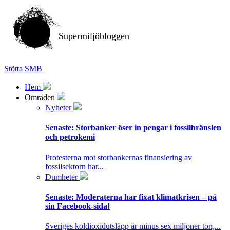
Supermiljöbloggen
Stötta SMB
Hem
Områden
Nyheter
Senaste:
Storbanker öser in pengar i fossilbränslen
och petrokemi
Protesterna mot storbankernas finansiering av
fossilsektorn har...
Dumheter
Senaste:
Moderaterna har fixat klimatkrisen – på
sin Facebook-sida!
Sveriges koldioxidutsläpp är minus sex miljoner ton,...