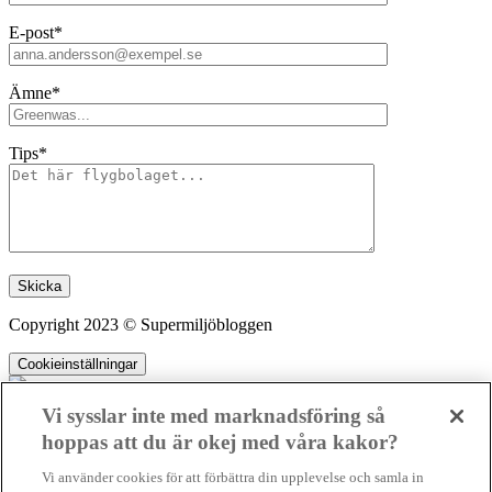
E-post*
Ämne*
Tips*
Lämna detta fält tomt.
Copyright 2023 © Supermiljöbloggen
Cookieinställningar
Vi sysslar inte med marknadsföring så
hoppas att du är okej med våra kakor?
SMB kämpar för en hållbar framtid. Sedan starten 2010 har vår
Vi använder cookies för att förbättra din upplevelse och samla in
ideella redaktion drivit miljödebatten framåt genom nyhetsbevakning