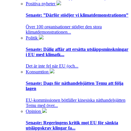
Positiva nyheter
Senaste:
”Därför stödjer vi klimatdemonstrationen”
Över 100 organisationer stödjer den stora
klimatdemonstrationen...
Politik
Senaste:
Dålig affär att ersätta utsläppsminskningar
i EU med klimatk...
Det är inte fel när EU (och...
Konsumtion
Senaste:
Dags för näthandelsjätten Temu att följa
lagen
EU-kommissionen bötfäller kinesiska näthandelsjätten
Temu med över...
Opinion
Senaste:
Regeringens kritik mot EU för sänkta
utsläppskrav klingar fa...