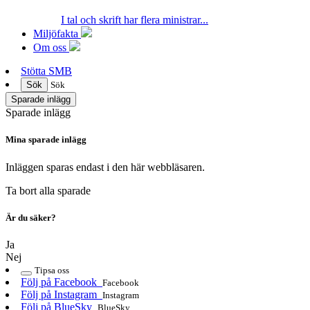
I tal och skrift har flera ministrar...
Miljöfakta
Om oss
Stötta SMB
Sök
Sök
Sparade inlägg
Sparade inlägg
Mina sparade inlägg
Inläggen sparas endast i den här webbläsaren.
Ta bort alla sparade
Är du säker?
Ja
Nej
Tipsa oss
Följ på Facebook
Facebook
Följ på Instagram
Instagram
Följ på BlueSky
BlueSky