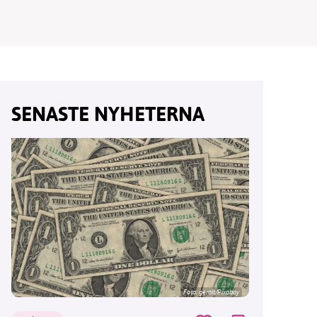
vår
SENASTE NYHETERNA
ete –
Foto:
geralt/Pixabay