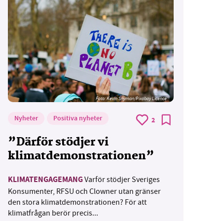
Foto:
Kevin Snyman/Pixabay Licence
Nyheter
Positiva nyheter
2
”Därför stödjer vi
klimatdemonstrationen”
KLIMATENGAGEMANG
Varför stödjer Sveriges
Konsumenter, RFSU och Clowner utan gränser
den stora klimatdemonstrationen? För att
klimatfrågan berör precis...