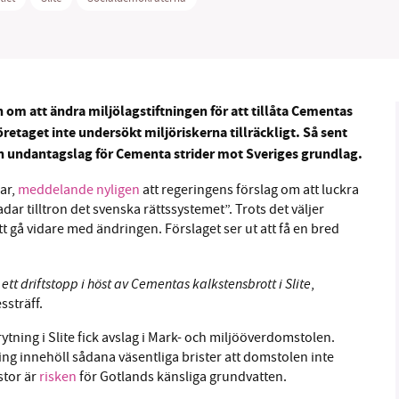
n om att ändra miljölagstiftningen för att tillåta Cementas
B kämpar för en hållbar framtid. Sedan starten 2010 har 
etaget inte undersökt miljöriskerna tillräckligt. Så sent
ideella redaktion drivit miljödebatten framåt genom
 undantagslag för Cementa strider mot Sveriges grundlag.
tsbevakning och granskningar. Nu vill vi utveckla vårt arb
och vi hoppas att du vill hjälpa oss.
gar,
meddelande nyligen
att regeringens förslag om att luckra
ar tilltron det svenska rättssystemet”. Trots det väljer
Stötta vårt arbete genom att swisha en slant till
tt gå vidare med ändringen.
Förslaget ser ut att få en bred
1231368703
k ett driftstopp i höst av Cementas
kalkstensbrott i Slite
,
ssträff.
Läs vad vi vill göra
tning i Slite fick avslag i Mark- och miljööverdomstolen.
g innehöll sådana väsentliga brister att domstolen inte
stor är
risken
för Gotlands känsliga grundvatten.