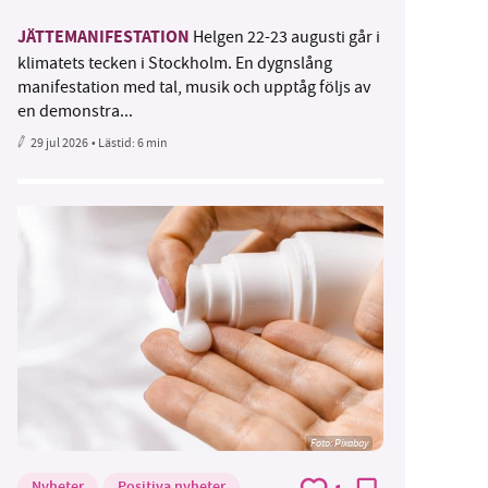
JÄTTEMANIFESTATION
Helgen 22-23 augusti går i
klimatets tecken i Stockholm. En dygnslång
manifestation med tal, musik och upptåg följs av
en demonstra...
29 jul 2026
• Lästid:
6 min
Foto:
Pixabay
Nyheter
Positiva nyheter