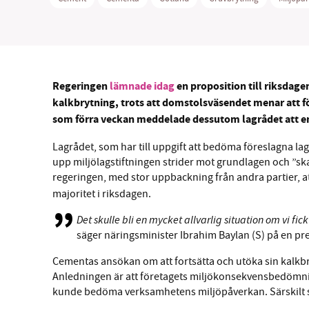
Regeringen
lämnade idag
en proposition till riksdage
SM
kalkbrytning, trots att domstolsväsendet menar att för
som förra veckan meddelade dessutom lagrådet att en
nyhe
Lagrådet, som har till uppgift att bedöma föreslagna la
upp miljölagstiftningen strider mot grundlagen och ”skad
regeringen, med stor uppbackning från andra partier, a
majoritet i riksdagen.
Det skulle bli en mycket allvarlig situation om vi fic
säger näringsminister Ibrahim Baylan (S) på en pre
Cementas ansökan om att fortsätta och utöka sin kalkbry
Anledningen är att företagets miljökonsekvensbedömnin
kunde bedöma verksamhetens miljöpåverkan. Särskilt 