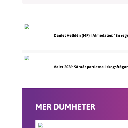
Daniel Helldén (MP) i Almedalen: ”En reg
Valet 2026: Så står partierna i skogsfråga
MER DUMHETER