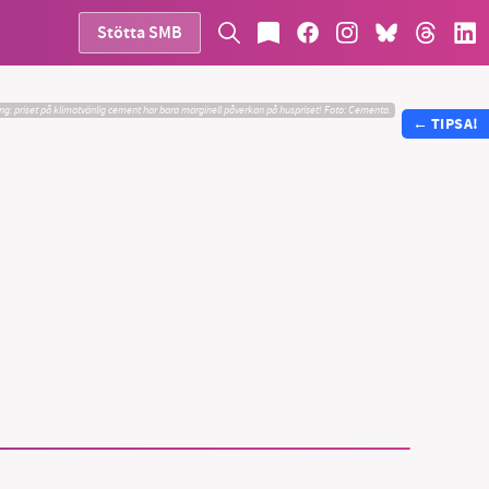
Stötta SMB
g: priset på klimatvänlig cement har bara marginell påverkan på huspriset!
Foto:
Cementa.
←
TIPSA!