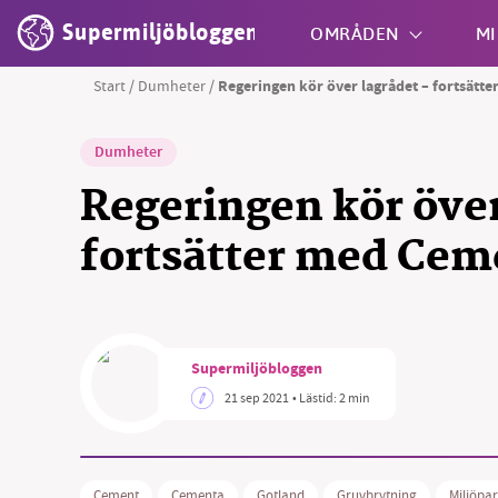
Supermiljöbloggen
OMRÅDEN
MI
Start
/
Dumheter
/
Regeringen kör över lagrådet – fortsätt
Shift + S
Dumheter
Regeringen kör över
fortsätter med Cem
Supermiljöbloggen
21 sep 2021
• Lästid:
2 min
Cement
Cementa
Gotland
Gruvbrytning
Miljöpar