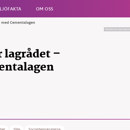
LJÖFAKTA
OM OSS
er med Cementalagen
Kanske en överrasknin
Esc
 lagrådet –
entalagen
tiet
Slite
Socialdemokraterna