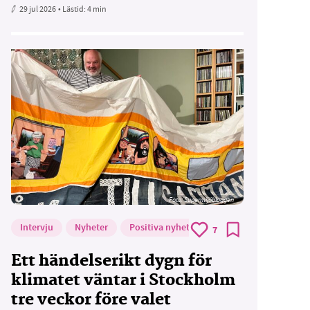
29 jul 2026
• Lästid:
4 min
Foto: Supermijöbloggen
Intervju
Nyheter
Positiva nyheter
7
Ett händelserikt dygn för
klimatet väntar i Stockholm
tre veckor före valet