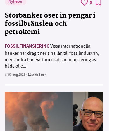
Nyheter
0
Storbanker öser in pengar i
fossilbränslen och
petrokemi
FOSSILFINANSIERING
Vissa internationella
banker har dragit ner sina lån till fossilindustrin,
men andra har tvärtom ökat sin finansiering av
både olje...
03 aug 2026
• Lästid:
3 min