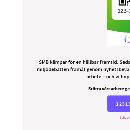
SMB kämpar för en hållbar framtid. Sedan
miljödebatten framåt genom nyhetsbevakni
arbete – och vi hopp
Stötta vårt arbete ge
1231
Läs va