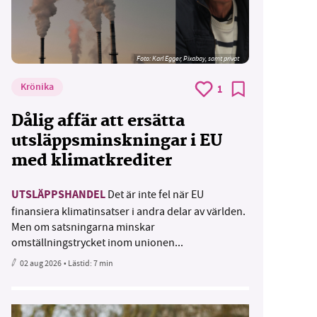
Foto:
Karl Egger, Pixabay, samt privat
Krönika
1
Dålig affär att ersätta
utsläppsminskningar i EU
med klimatkrediter
UTSLÄPPSHANDEL
Det är inte fel när EU
finansiera klimatinsatser i andra delar av världen.
Men om satsningarna minskar
omställningstrycket inom unionen...
02 aug 2026
• Lästid:
7 min