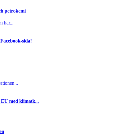
och petrokemi
n har...
 Facebook-sida!
ationen...
i EU med klimatk...
gen