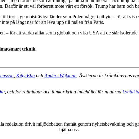
er – med fördel de som är duktiga på att kommunicera – och inbjuda Trum
gan. Därför är ett väl förberett möte värt ett försök. Trump har barn och
 till trots; ge motsträviga länder som Polen något i utbyte – för att visa
te på långt när för att leva upp till målen från Paris.
 – för att stärka allianserna globalt och visa USA att de står isolerade
limatsmart teknik.
vensson
,
Kitty Ehn
och
Anders Wijkman
. Åsikterna är krönikörernas eg
dar
, och för rättningar och tankar kring innehållet får ni gärna
kontakta
a redaktion drivit miljödebatten framåt genom nyhetsbevakning och gran
hjälpa oss.