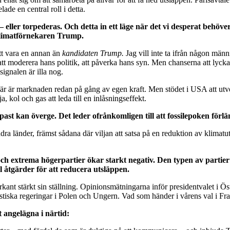
ade en central roll i detta.
eller torpederas. Och detta in ett läge när det vi desperat behöve
d klimatförnekaren Trump.
t vara en annan än
kandidaten Trump.
Jag vill inte ta ifrån någon männ
 att moderera hans politik, att påverka hans syn. Men chanserna att lyc
signalen är illa nog.
r är marknaden redan på gång av egen kraft. Men stödet i USA att utve
, kol och gas att leda till en inlåsningseffekt.
past kan överge. Det leder ofrånkomligen till att fossilepoken förlä
a länder, främst sådana där viljan att satsa på en reduktion av klimatutslä
och extrema högerpartier ökar starkt negativ. Den typen av partier 
ill åtgärder för att reducera utsläppen.
rkant stärkt sin ställning. Opinionsmätningarna inför presidentvalet i Öst
istiska regeringar i Polen och Ungern. Vad som händer i vårens val i Fran
t angelägna i närtid: