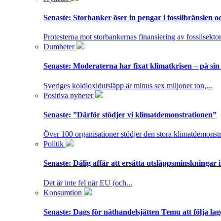
Senaste:
Storbanker öser in pengar i fossilbränslen 
Protesterna mot storbankernas finansiering av fossilsektor
Dumheter
Senaste:
Moderaterna har fixat klimatkrisen – på sin
Sveriges koldioxidutsläpp är minus sex miljoner ton,...
Positiva nyheter
Senaste:
”Därför stödjer vi klimatdemonstrationen”
Över 100 organisationer stödjer den stora klimatdemonstr
Politik
Senaste:
Dålig affär att ersätta utsläppsminskningar 
Det är inte fel när EU (och...
Konsumtion
Senaste:
Dags för näthandelsjätten Temu att följa la