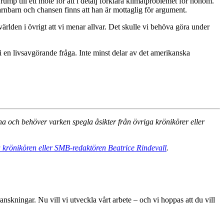
p till ett möte för att i detalj förklara klimatproblemet för honom.
 barnbarn och chansen finns att han är mottaglig för argument.
 världen i övrigt att vi menar allvar. Det skulle vi behöva göra under
 i en livsavgörande fråga. Inte minst delar av det amerikanska
na och behöver varken spegla åsikter från övriga krönikörer eller
 krönikören eller SMB-redaktören Beatrice Rindevall
.
skningar. Nu vill vi utveckla vårt arbete – och vi hoppas att du vill