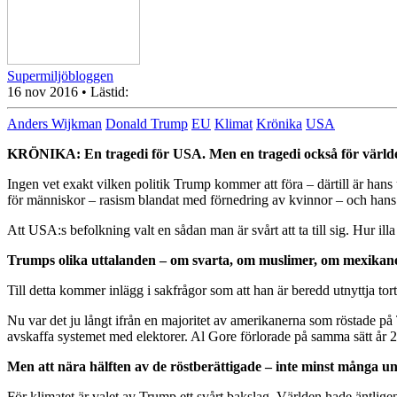
Supermiljöbloggen
16 nov 2016
• Lästid:
Anders Wijkman
Donald Trump
EU
Klimat
Krönika
USA
KRÖNIKA: En tragedi för USA. Men en tragedi också för världen
Ingen vet exakt vilken politik Trump kommer att föra – därtill är hans
för människor – rasism blandat med förnedring av kvinnor – och hans te
Att USA:s befolkning valt en sådan man är svårt att ta till sig. Hur il
Trumps olika uttalanden – om svarta, om muslimer, om mexikaner,
Till detta kommer inlägg i sakfrågor som att han är beredd utnyttja t
Nu var det ju långt ifrån en majoritet av amerikanerna som röstade på
avskaffa systemet med elektorer. Al Gore förlorade på samma sätt år 20
Men att nära hälften av de röstberättigade – inte minst många ung
För klimatet är valet av Trump ett svårt bakslag. Världen hade äntligen 