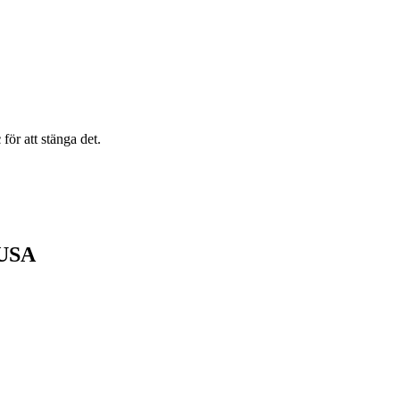
c
för att stänga det.
 USA