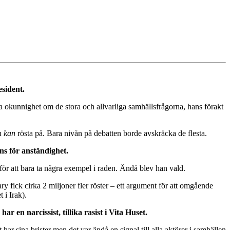
sident.
pa okunnighet om de stora och allvarliga samhällsfrågorna, hans förakt
an
kan
rösta på. Bara nivån på debatten borde avskräcka de flesta.
ns för anständighet.
för att bara ta några exempel i raden. Ändå blev han vald.
 fick cirka 2 miljoner fler röster – ett argument för att omgående
 i Irak).
en narcissist, tillika rasist i Vita Huset.
har sina brister men det var ändå en signal till alla aktörer i samhällen