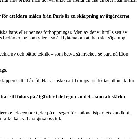
r för att klara målen från Paris är en skärpning av åtgärderna
iska hans eller hennes förhoppningar. Men av det vi hittills sett av
kas bedömer jag som ytterst små. Ryktena om att han ska säga upp
ckla ny och bättre teknik – som betytt så mycket; se bara på Elon
ngs.
ppen suttit hårt åt. Här är risken att Trumps politik tas till intäkt för
har sitt fokus på åtgärder i det egna landet – som att stärka
errike i december tyder på en seger för nationalistpartiets kandidat.
krike kan vi bara gissa oss till.