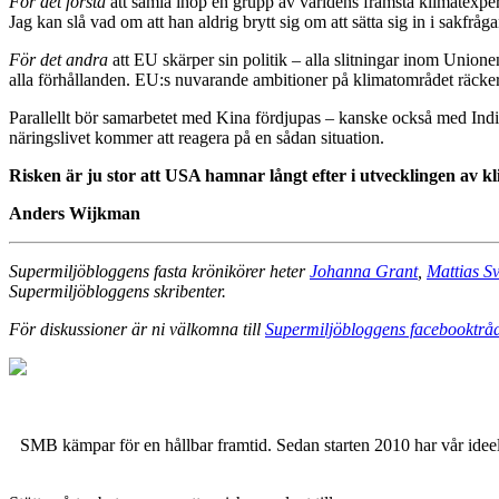
F
ör det f
örsta
att samla ihop en grupp av världens främsta klimatexpert
Jag kan slå vad om att han aldrig brytt sig om att sätta sig in i sakfrå
F
ör det andra
att EU skärper sin politik – alla slitningar inom Unionen
alla förhållanden. EU:s nuvarande ambitioner på klimatområdet räcker in
Parallellt bör samarbetet med Kina fördjupas – kanske också med Indien
näringslivet kommer att reagera på en sådan situation.
Risken är ju stor att USA hamnar långt efter i utvecklingen av k
Anders Wijkman
Supermiljöbloggens fasta krönikörer heter
Johanna Grant
,
Mattias S
Supermiljöbloggens skribenter.
För diskussioner är ni välkomna till
Supermiljöbloggens facebooktrå
SMB kämpar för en hållbar framtid. Sedan starten 2010 har vår ideell