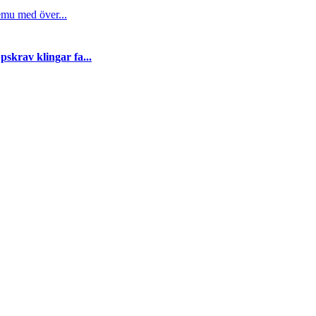
emu med över...
skrav klingar fa...