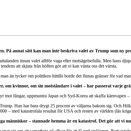
. På annat sätt kan man inte beskriva valet av Trump som ny pre
 uttalanden innan valet alltför vaga eller motsägelsefulla. Men hans dju
ndens att skjuta från höften gör att vi kan vänta oss det värsta.
la man än tycker om politiken hittills borde det finnas gränser för vad m
 om kvinnor, om sin motståndare i valet – har passerat varje grä
ortyr mot fångar, uppmuntra Japan och Syd-Korea att skaffa kärnvapen – 
 Trump. Han har bara drygt 25 procent av väljarna bakom sig. Och Hillary
00 – med katastrofala resultat för USA och resten av världen (läs kriget
a människor – stannade hemma är en katastrof. Det gör att vi nu har 
enat sig om att samarbeta på allvar för att få ned utsläppen. Parisavtalet 