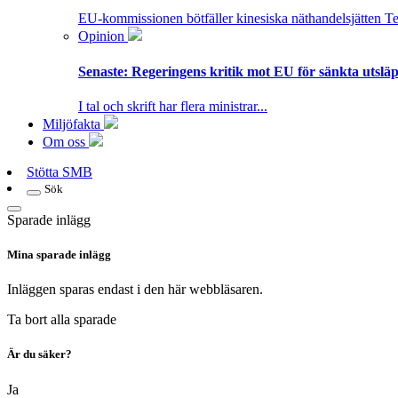
EU-kommissionen bötfäller kinesiska näthandelsjätten T
Opinion
Senaste:
Regeringens kritik mot EU för sänkta utsläpp
I tal och skrift har flera ministrar...
Miljöfakta
Om oss
Stötta SMB
Sök
Sparade inlägg
Mina sparade inlägg
Inläggen sparas endast i den här webbläsaren.
Ta bort alla sparade
Är du säker?
Ja