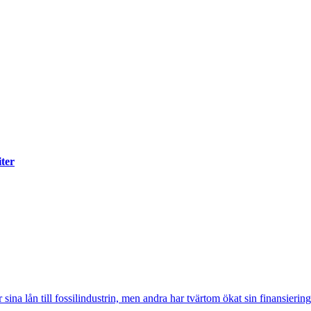
iter
sina lån till fossilindustrin, men andra har tvärtom ökat sin finansiering