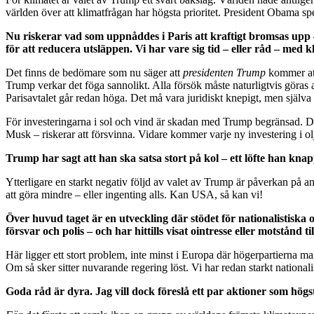
världen över att klimatfrågan har högsta prioritet. President Obama spel
Nu riskerar vad som uppnåddes i Paris att kraftigt bromsas upp – 
för att reducera utsläppen. Vi har vare sig tid – eller råd – me
Det finns de bedömare som nu säger att
presidenten Trump
kommer at
Trump verkar det föga sannolikt. Alla försök måste naturligtvis göras
Parisavtalet går redan höga. Det må vara juridiskt knepigt, men själva 
För investeringarna i sol och vind är skadan med Trump begränsad. Dä
Musk – riskerar att försvinna. Vidare kommer varje ny investering i olja
Trump har sagt att han ska satsa stort på kol – ett löfte han knap
Ytterligare en starkt negativ följd av valet av Trump är påverkan på andr
att göra mindre – eller ingenting alls. Kan USA, så kan vi!
Över huvud taget är en utveckling där stödet för nationalistiska 
försvar och polis – och har hittills visat ointresse eller motstånd t
Här ligger ett stort problem, inte minst i Europa där högerpartierna ma
Om så sker sitter nuvarande regering löst. Vi har redan starkt national
Goda råd är dyra. Jag vill dock föreslå ett par aktioner som högs