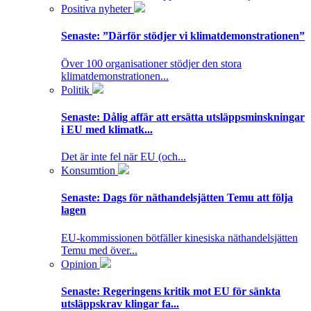
Positiva nyheter
Senaste:
”Därför stödjer vi klimatdemonstrationen”
Över 100 organisationer stödjer den stora
klimatdemonstrationen...
Politik
Senaste:
Dålig affär att ersätta utsläppsminskningar
i EU med klimatk...
Det är inte fel när EU (och...
Konsumtion
Senaste:
Dags för näthandelsjätten Temu att följa
lagen
EU-kommissionen bötfäller kinesiska näthandelsjätten
Temu med över...
Opinion
Senaste:
Regeringens kritik mot EU för sänkta
utsläppskrav klingar fa...