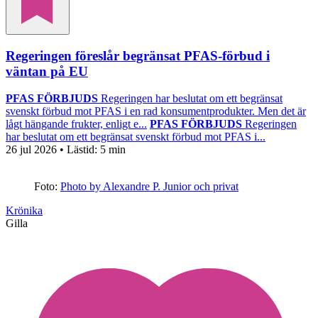
Regeringen föreslår begränsat PFAS-förbud i
väntan på EU
PFAS FÖRBJUDS
Regeringen har beslutat om ett begränsat
svenskt förbud mot PFAS i en rad konsumentprodukter. Men det är
lågt hängande frukter, enligt e...
PFAS FÖRBJUDS
Regeringen
har beslutat om ett begränsat svenskt förbud mot PFAS i...
26 jul 2026
• Lästid:
5 min
Foto:
Photo by Alexandre P. Junior och privat
Krönika
Gilla