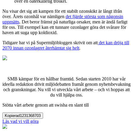
över en oåterkallelig tröskel.
Nu visar det sig att kampen för ett stabilt ozonskikt är långt ifrån
över. Årets ozonhål var nämligen
det fjärde största som någonsin
uppmätts
. Det beror främst på naturliga orsaker, men är ändå farligt
för oss. Till exempel kan ett tunnare ozonlager göra det svårare för
haven att suga upp koldioxid.
Tidigare har vi på Supermiljöbloggen skrivit om att
det kan dröja till
2070 innan ozonlagret återhämtat sig helt
.
SMB kämpar för en hållbar framtid. Sedan starten 2010 har vår
ideella redaktion drivit miljödebatten framåt genom nyhetsbevakning
och granskningar. Nu vill vi utveckla vårt arbete – och vi hoppas att
du vill hjälpa oss.
Stötta vårt arbete genom att swisha en slant till
Kopierad
1231368703
Läs vad vi vill göra