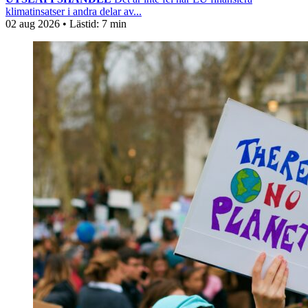
klimatinsatser i andra delar av...
02 aug 2026
• Lästid:
7 min