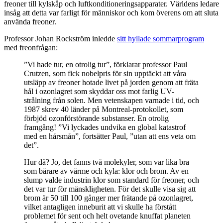
freoner till kylskåp och luftkonditioneringsapparater. Världens ledare
insåg att detta var farligt för människor och kom överens om att sluta
använda freoner.
Professor Johan Rockström inledde
sitt hyllade sommarprogram
med freonfrågan:
”Vi hade tur, en otrolig tur”, förklarar professor Paul
Crutzen, som fick nobelpris för sin upptäckt att våra
utsläpp av freoner hotade livet på jorden genom att fräta
hål i ozon­lagret som skyddar oss mot farlig UV-
strålning från solen. Men vetenskapen varnade i tid, och
1987 skrev 40 länder på Montreal-protokollet, som
förbjöd ozonförstörande substanser. En otrolig
framgång! ”Vi lyckades undvika en global katastrof
med en hårs­mån”, fortsätter Paul, ”utan att ens veta om
det”.
Hur då? Jo, det fanns två molekyler, som var lika bra
som bärare av värme och kyla: klor och brom. Av en
slump valde industrin klor som standard för freoner, och
det var tur för mänskligheten. För det skulle visa sig att
brom är 50 till 100 gånger mer frätande på ozonlagret,
vilket antagligen inneburit att vi skulle ha förstått
problemet för sent och helt ovetande knuffat planeten