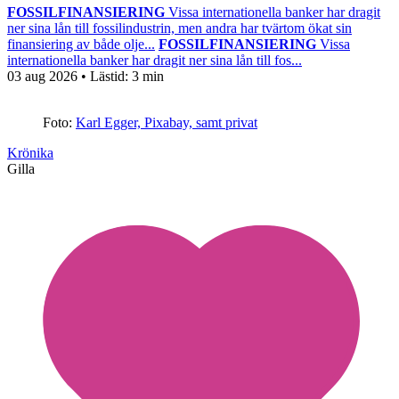
FOSSILFINANSIERING
Vissa internationella banker har dragit
ner sina lån till fossilindustrin, men andra har tvärtom ökat sin
finansiering av både olje...
FOSSILFINANSIERING
Vissa
internationella banker har dragit ner sina lån till fos...
03 aug 2026
• Lästid:
3 min
Foto:
Karl Egger, Pixabay, samt privat
Krönika
Gilla