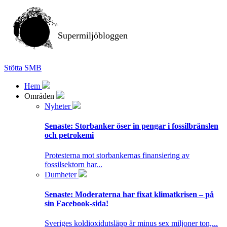
Supermiljöbloggen
Stötta SMB
Hem
Områden
Nyheter
Senaste:
Storbanker öser in pengar i fossilbränslen
och petrokemi
Protesterna mot storbankernas finansiering av
fossilsektorn har...
Dumheter
Senaste:
Moderaterna har fixat klimatkrisen – på
sin Facebook-sida!
Sveriges koldioxidutsläpp är minus sex miljoner ton,...