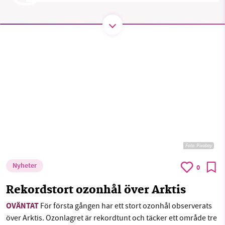
Threads
LinkedIn
SMB kämpar för en hållbar framtid. Sedan
starten 2010 har vår ideella redaktion drivit
miljödebatten framåt genom
nyhetsbevakning och granskningar. Nu vill vi
utveckla vårt arbete – och vi hoppas att du
vill hjälpa oss.
Stötta vårt arbete genom att swisha en slant till
Foto:
Pixabay
1231368703
Nyheter
0
Läs vad vi vill göra
Rekordstort ozonhål över Arktis
OVÄNTAT
För första gången har ett stort ozonhål observerats
över Arktis. Ozonlagret är rekordtunt och täcker ett område tre