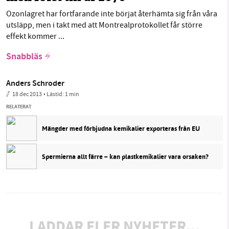
Ozonlagret har fortfarande inte börjat återhämta sig från våra
utsläpp, men i takt med att Montrealprotokollet får större
effekt kommer ...
Snabbläs
Anders Schroder
18 dec 2013
• Lästid:
1 min
RELATERAT
Mängder med förbjudna kemikalier exporteras från EU
Spermierna allt färre – kan plastkemikalier vara orsaken?
LADDAR FLER NYHETER...