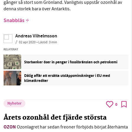
gånger så stort som Grönland. Vanligtvis uppstår ozonhål av
denna storlek bara över Antarktis.
Snabbläs
Andreas Vilhelmsson
02 apr 2020
• Lästid:
3 min
RELATERAT
Storbanker öser in pengar i fossilbränslen och petrokemi
Dålig affär att ersätta utsläppsminskningar i EU med
klimatkrediter
Nyheter
0
Årets ozonhål det fjärde största
OZON
Ozonlagret har sedan freoner förbjöds börjat återhämta