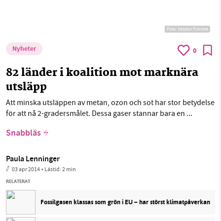
Foto:
Vetatur Fumare
Nyheter
0
82 länder i koalition mot marknära
utsläpp
Att minska utsläppen av metan, ozon och sot har stor betydelse
för att nå 2-gradersmålet. Dessa gaser stannar bara en ...
Snabbläs
Paula Lenninger
03 apr 2014
• Lästid:
2 min
RELATERAT
Fossilgasen klassas som grön i EU – har störst klimatpåverkan