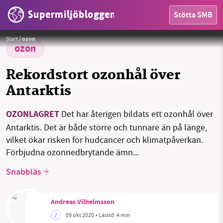
Supermiljöbloggen
Stötta SMB
Foto:
Pixabay
Start
/
ozon
ozon
HEM
Rekordstort ozonhål över
Antarktis
OMRÅDEN
OZONLAGRET
Det har återigen bildats ett ozonhål över
MILJÖFAKTA
Antarktis. Det är både större och tunnare än på länge,
OM OSS
vilket ökar risken för hudcancer och klimatpåverkan.
Förbjudna ozonnedbrytande ämn...
Snabbläs
Sök
Sparade inlägg
Tipsa oss
Andreas Vilhelmsson
Facebook
Instagram
BlueSky
09 okt 2020
• Lästid:
4 min