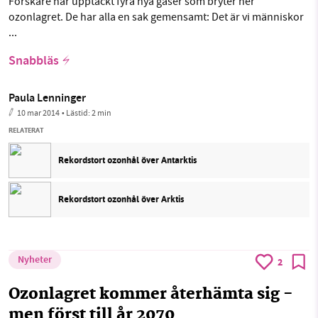
Forskare har upptäckt fyra nya gaser som bryter ner
ozonlagret. De har alla en sak gemensamt: Det är vi människor
...
Snabbläs
Paula Lenninger
10 mar 2014
• Lästid:
2 min
RELATERAT
Rekordstort ozonhål över Antarktis
Rekordstort ozonhål över Arktis
Nyheter
2
Ozonlagret kommer återhämta sig -
men först till år 2070