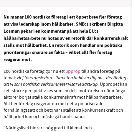
Sök
Sparade inlägg
Tipsa oss
Nu manar 100 nordiska företag i ett öppet brev fler företag
Facebook
Instagram
BlueSky
SMB kämpar för en hållbar framtid. Sedan
att visa ledarskap inom hållbarhet. SMB:s skribent Birgitta
starten 2010 har vår ideella redaktion drivit
Losman pekar i en kommentar på att hela EU:s
miljödebatten framåt genom
hållbarhetsarbete nu hotas av en retorik där konkurrenskraft
Threads
LinkedIn
ställs mot hållbarhet. En retorik som handlar om politiska
nyhetsbevakning och granskningar. Nu vill vi
prioriteringar snarare än fakta – vilket allt fler företag
utveckla vårt arbete – och vi hoppas att du
reagerar mot.
vill hjälpa oss.
100 nordiska företag gör nu ett
upprop
till andra företag på
Stötta vårt arbete genom att swisha en slant till
Hej företagsledare: Planeten behöver dig nu – det är dags
temat:
att vi som nordiska verksamheter visar ledarskap.
Uppropet kan
1231368703
i ett större perspektiv ses som en del i motrörelsen när många
aktörer börjat ställa konkurrenskraft mot hållbarhetsarbete.
Läs vad vi vill göra
Allt fler företag reagerar nu mot detta polariserade
förhållningssätt och betonar i stället att konkurrenskraft och
hållbarhet kan och måste gå hand i hand.
”Näringslivet bidrar i hög grad till klimat- och