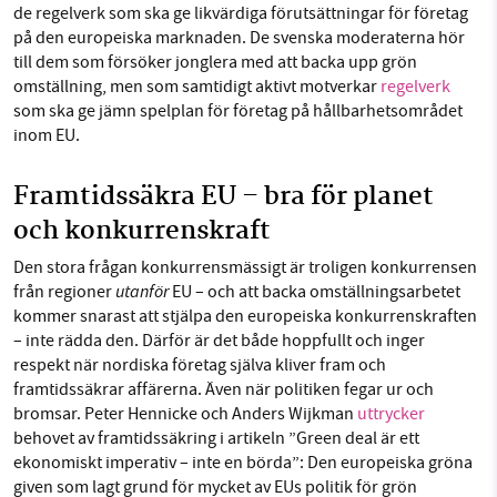
de regelverk som ska ge likvärdiga förutsättningar för företag
på den europeiska marknaden. De svenska moderaterna hör
till dem som försöker jonglera med att backa upp grön
omställning, men som samtidigt aktivt motverkar
regelverk
som ska ge jämn spelplan för företag på hållbarhetsområdet
inom EU.
Framtidssäkra EU – bra för planet
och konkurrenskraft
Den stora frågan konkurrensmässigt är troligen konkurrensen
utanför
från regioner
EU – och att backa omställningsarbetet
kommer snarast att stjälpa den europeiska konkurrenskraften
– inte rädda den. Därför är det både hoppfullt och inger
respekt när nordiska företag själva kliver fram och
framtidssäkrar affärerna. Även när politiken fegar ur och
bromsar. Peter Hennicke och Anders Wijkman
uttrycker
behovet av framtidssäkring i artikeln ”Green deal är ett
ekonomiskt imperativ – inte en börda”: Den europeiska gröna
given som lagt grund för mycket av EUs politik för grön