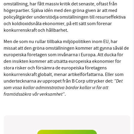
omställning, har fått massiv kritik det senaste, oftast från
högerpartier. Själva idén med den gröna given är att med
policyåtgärder understödja omställningen till resurseffektiva
och koldioxidsnåla ekonomier, på ett sätt som förenar
konkurrenskraft och hållbarhet.
Men de som nu rullar tillbaka miljöpolitiken inom EU, har
missat att den gröna omställningen kommer att gynna såväl de
europeiska företagen som invånarna i Europa. Att ducka för
den insikten kommer att utsätta europeiska ekonomier för
stora risker och försämra de europeiska företagens
konkurrenskraft globalt, menar artikelförfattarna. Eller som
”Det
undertecknarna av uppropet från B Corp uttrycker det:
som vissa kallar administrativa bördor kallar vi för att
framtidssäkra vår verksamhet”
.