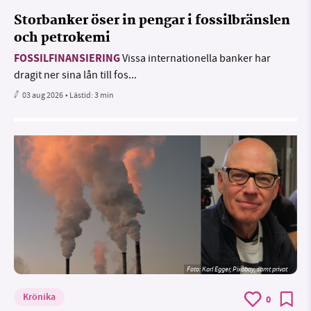
Storbanker öser in pengar i fossilbränslen
och petrokemi
FOSSILFINANSIERING
Vissa internationella banker har
dragit ner sina lån till fos...
03 aug 2026
• Lästid:
3 min
Foto:
Karl Egger, Pixabay, samt privat
Krönika
0