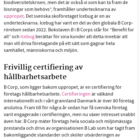
biodiversitetskrisen, men det är också vi som kan ta fram de
lösningar som behövs”, framhåller undertecknarna av
uppropet
. Det svenska skoföretaget Icebug är en av
undertecknarna. Icebug har varit en del av den globala B Corp-
B
rörelsen sedan 2022. Bokstaven
i B Corps står för ”Benefit for
all” och
Icebug
berättar för sina kunder att detta innebär att
man vill driva företagande på ett sätt som gagnar hela
samhället, människorna och miljön.
Frivillig certifiering av
hållbarhetsarbete
B Corp, som ligger bakom uppropet, är en certifiering för
företags hållbarhetsarbete.
Certifieringen
är välkänd
internationellt och i vårt grannland Danmark är över 80 företag
anslutna. Fram till för några år sedan har få svenska företag
varit engagerade i certifieringen, men nu växer intresset snabbt
även här. B Corp mäter företags hela sociala och miljömässiga
prestanda och drivs av organisationen B Lab som har tagit fram
bakomliggande standarder och sköter utvärderingen av