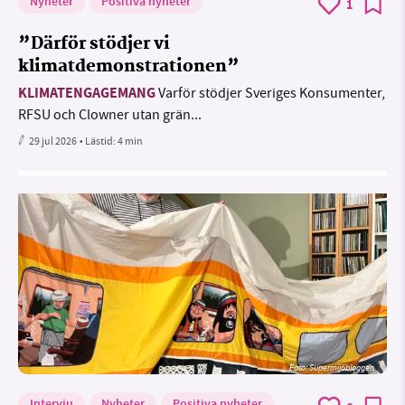
Nyheter
Positiva nyheter
1
”Därför stödjer vi
klimatdemonstrationen”
KLIMATENGAGEMANG
Varför stödjer Sveriges Konsumenter,
RFSU och Clowner utan grän...
29 jul 2026
• Lästid:
4 min
Foto: Supermijöbloggen
Intervju
Nyheter
Positiva nyheter