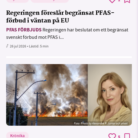
1
Regeringen föreslår begränsat PFAS-
förbud i väntan på EU
PFAS FÖRBJUDS
Regeringen har beslutat om ett begränsat
svenskt förbud mot PFAS i...
26 jul 2026
• Lästid:
5 min
Foto:
Photo by Alexandre P. Junior och privat
Krönika
5