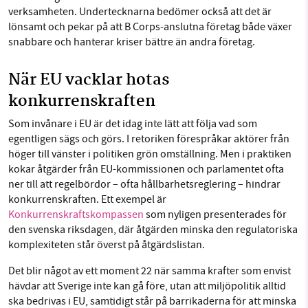
verksamheten. Undertecknarna bedömer också att det är
lönsamt och pekar på att B Corps-anslutna företag både växer
snabbare och hanterar kriser bättre än andra företag.
När EU vacklar hotas
konkurrenskraften
Som invånare i EU är det idag inte lätt att följa vad som
egentligen sägs och görs. I retoriken förespråkar aktörer från
höger till vänster i politiken grön omställning. Men i praktiken
kokar åtgärder från EU-kommissionen och parlamentet ofta
ner till att regelbördor – ofta hållbarhetsreglering – hindrar
konkurrenskraften. Ett exempel är
Konkurrenskraft
s
kompassen
som nyligen presenterades för
den svenska riksdagen, där åtgärden minska den regulatoriska
komplexiteten står överst på åtgärdslistan.
Det blir något av ett moment 22 när samma krafter som envist
hävdar att Sverige inte kan gå före, utan att miljöpolitik alltid
ska bedrivas i EU, samtidigt står på barrikaderna för att minska