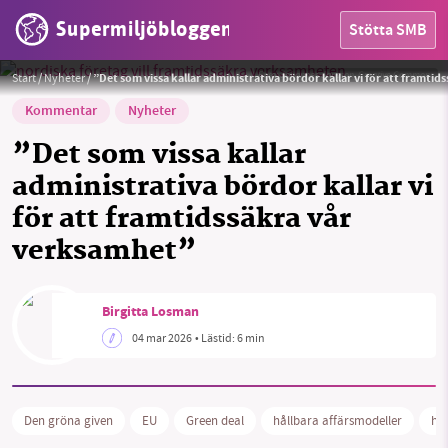
Supermiljöbloggen
Stötta SMB
Foto:
Johannes Jansson, Creative Commons
Start
/
Nyheter
/
”Det som vissa kallar administrativa bördor kallar vi för att framti
Kommentar
Nyheter
”Det som vissa kallar
administrativa bördor kallar vi
för att framtidssäkra vår
verksamhet”
HEM
OMRÅDEN
Birgitta Losman
04 mar 2026
• Lästid:
6 min
MILJÖFAKTA
OM OSS
Den gröna given
EU
Green deal
hållbara affärsmodeller
hål