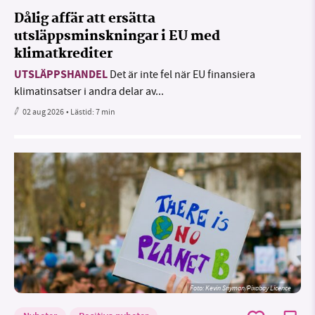
Dålig affär att ersätta
utsläppsminskningar i EU med
klimatkrediter
UTSLÄPPSHANDEL
Det är inte fel när EU finansiera
klimatinsatser i andra delar av...
02 aug 2026
• Lästid:
7 min
Foto:
Kevin Snyman/Pixabay Licence