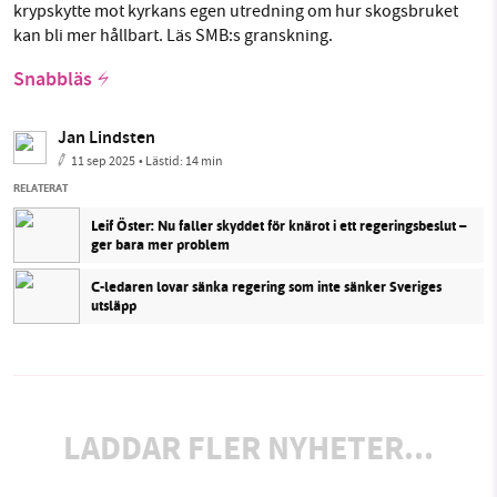
krypskytte mot kyrkans egen utredning om hur skogsbruket
kan bli mer hållbart. Läs SMB:s granskning.
Snabbläs
Jan Lindsten
11 sep 2025
• Lästid:
14 min
RELATERAT
Leif Öster: Nu faller skyddet för knärot i ett regeringsbeslut –
ger bara mer problem
C-ledaren lovar sänka regering som inte sänker Sveriges
utsläpp
LADDAR FLER NYHETER...