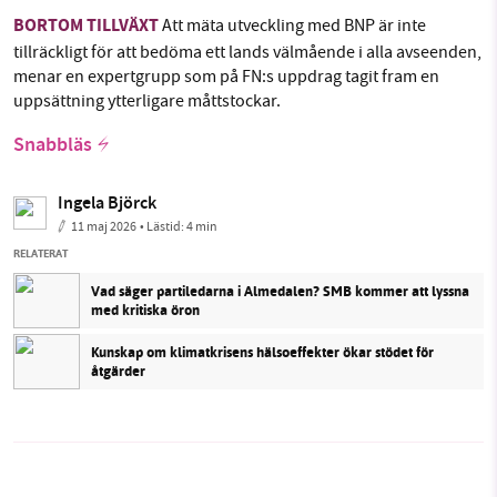
BORTOM TILLVÄXT
Att mäta utveckling med BNP är inte
tillräckligt för att bedöma ett lands välmående i alla avseenden,
menar en expertgrupp som på FN:s uppdrag tagit fram en
uppsättning ytterligare måttstockar.
Snabbläs
Ingela Björck
11 maj 2026
• Lästid:
4 min
RELATERAT
Vad säger partiledarna i Almedalen? SMB kommer att lyssna
med kritiska öron
Kunskap om klimatkrisens hälsoeffekter ökar stödet för
åtgärder