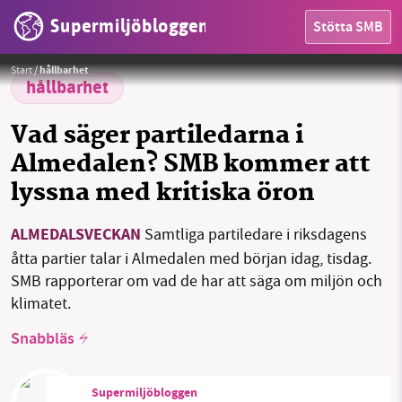
Supermiljöbloggen
Stötta SMB
Partiledartalen under Almedalsveckan invigs idag, tisdag med Ebba Bush först ut. Här bild från i fjol.
Foto:
Tommy Söderlund/Region Gotland
Start
/
hållbarhet
hållbarhet
Vad säger partiledarna i
Almedalen? SMB kommer att
lyssna med kritiska öron
HEM
SMB kämpar för en hållbar framtid. Sedan
ALMEDALSVECKAN
Samtliga partiledare i riksdagens
starten 2010 har vår ideella redaktion drivit
åtta partier talar i Almedalen med början idag, tisdag.
OMRÅDEN
miljödebatten framåt genom
SMB rapporterar om vad de har att säga om miljön och
nyhetsbevakning och granskningar. Nu vill vi
MILJÖFAKTA
klimatet.
utveckla vårt arbete – och vi hoppas att du
vill hjälpa oss.
Snabbläs
OM OSS
Stötta vårt arbete genom att swisha en slant till
Supermiljöbloggen