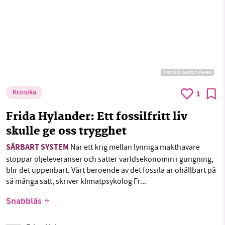
Foto:
Eric Seddon, Pexels
Krönika
1
Frida Hylander: Ett fossilfritt liv
skulle ge oss trygghet
SÅRBART SYSTEM
När ett krig mellan lynniga makthavare
stoppar oljeleveranser och sätter världsekonomin i gungning,
blir det uppenbart. Vårt beroende av det fossila är ohållbart på
så många sätt, skriver klimatpsykolog Fr...
Snabbläs