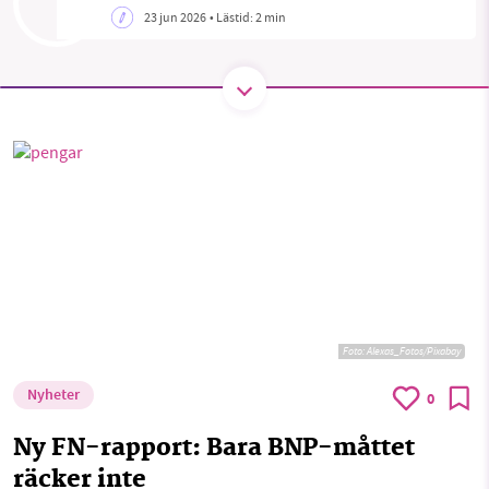
1231368703
Sök
Sparade inlägg
Tipsa oss
23 jun 2026
• Lästid:
2 min
Läs vad vi vill göra
Facebook
Instagram
BlueSky
Threads
LinkedIn
Foto:
Alexas_Fotos/Pixabay
Nyheter
0
Ny FN-rapport: Bara BNP-måttet
räcker inte