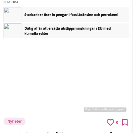
RELATERAT
Storbanker öser in pengar i fossilbränslen och petrokemi
Dålig affär att ersätta utsläppsminskningar i EU med
klimatkrediter
Foto:
Guillaume Périgois/Unsplash
Nyheter
0