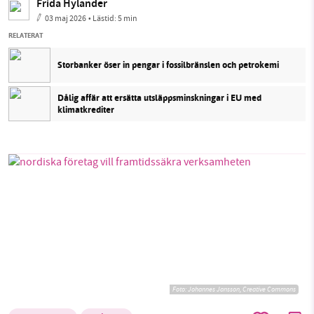
Frida Hylander
03 maj 2026
• Lästid:
5 min
RELATERAT
Storbanker öser in pengar i fossilbränslen och petrokemi
Dålig affär att ersätta utsläppsminskningar i EU med
klimatkrediter
Foto:
Johannes Jansson, Creative Commons