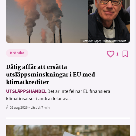
Foto:
Karl Egger, Pixabay, samt privat
Krönika
1
Dålig affär att ersätta
utsläppsminskningar i EU med
klimatkrediter
UTSLÄPPSHANDEL
Det är inte fel när EU finansiera
klimatinsatser i andra delar av...
02 aug 2026
• Lästid:
7 min