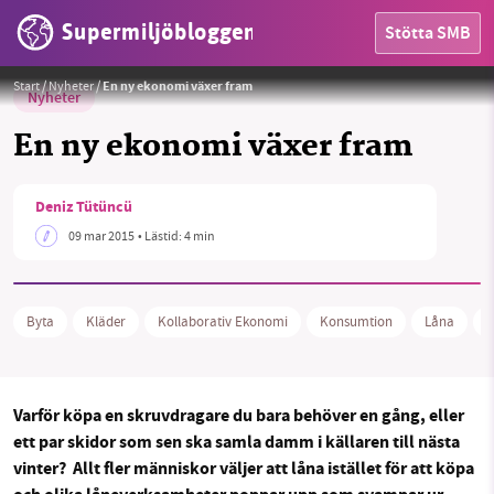
Supermiljöbloggen
Stötta SMB
Foto:
www.tOrange.us "shop for fashion"
Start
/
Nyheter
/
En ny ekonomi växer fram
Nyheter
En ny ekonomi växer fram
Deniz Tütüncü
09 mar 2015
• Lästid:
4 min
HEM
OMRÅDEN
Byta
Kläder
Kollaborativ Ekonomi
Konsumtion
Låna
N
MILJÖFAKTA
OM OSS
Varför köpa en skruvdragare du bara behöver en gång, eller
ett par skidor som sen ska samla damm i källaren till nästa
vinter? Allt fler människor väljer att låna istället för att köpa
Sök
Sparade inlägg
Tipsa oss