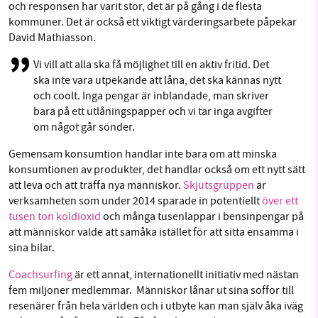
och responsen har varit stor, det är på gång i de flesta
kommuner. Det är också ett viktigt värderingsarbete påpekar
David Mathiasson.
Vi vill att alla ska få möjlighet till en aktiv fritid. Det
ska inte vara utpekande att låna, det ska kännas nytt
och coolt. Inga pengar är inblandade, man skriver
bara på ett utlåningspapper och vi tar inga avgifter
om något går sönder.
Gemensam konsumtion handlar inte bara om att minska
konsumtionen av produkter, det handlar också om ett nytt sätt
att leva och att träffa nya människor.
Skjutsgruppen
är
verksamheten som under 2014 sparade in potentiellt
över ett
tusen ton koldioxid
och många tusenlappar i bensinpengar på
att människor valde att samåka istället för att sitta ensamma i
sina bilar.
Coachsurfing
är ett annat, internationellt initiativ med nästan
fem miljoner medlemmar. Människor lånar ut sina soffor till
resenärer från hela världen och i utbyte kan man själv åka iväg