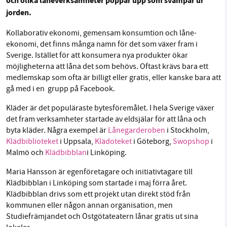
och olika låneverksamheter poppar upp som svampar ur
jorden.
Facebook
Instagram
BlueSky
Kollaborativ ekonomi, gemensam konsumtion och låne-
SMB kämpar för en hållbar framtid. Sedan
ekonomi, det finns många namn för det som växer fram i
starten 2010 har vår ideella redaktion drivit
Sverige. Istället för att konsumera nya produkter ökar
Threads
LinkedIn
miljödebatten framåt genom
möjligheterna att låna det som behövs. Oftast krävs bara ett
medlemskap som ofta är billigt eller gratis, eller kanske bara att
nyhetsbevakning och granskningar. Nu vill vi
gå med i en grupp på Facebook.
utveckla vårt arbete – och vi hoppas att du
vill hjälpa oss.
Kläder är det populäraste bytesföremålet. I hela Sverige växer
det fram verksamheter startade av eldsjälar för att låna och
Stötta vårt arbete genom att swisha en slant till
byta kläder. Några exempel är
Lånegarderoben
i Stockholm,
Klädbiblioteket
i Uppsala,
Klädoteket
i Göteborg,
Swopshop
i
1231368703
Malmö och
Klädbibblan
i Linköping.
Maria Hansson är egenföretagare och initiativtagare till
Läs vad vi vill göra
Klädbibblan i Linköping som startade i maj förra året.
Klädbibblan drivs som ett projekt utan direkt stöd från
kommunen eller någon annan organisation, men
Studiefrämjandet och Östgötateatern lånar gratis ut sina