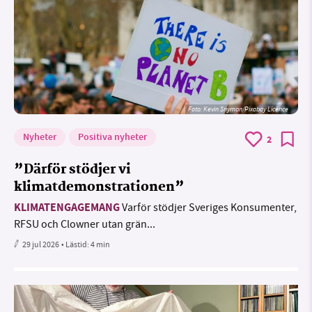
Foto:
Kevin Snyman/Pixabay Licence
Nyheter
Positiva nyheter
2
”Därför stödjer vi
klimatdemonstrationen”
KLIMATENGAGEMANG
Varför stödjer Sveriges Konsumenter,
RFSU och Clowner utan grän...
29 jul 2026
• Lästid:
4 min