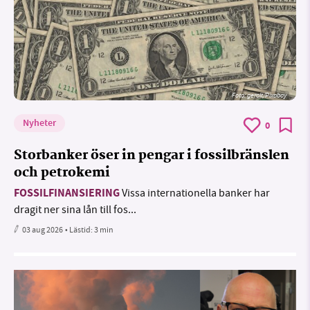
Foto:
geralt/Pixabay
Nyheter
0
Storbanker öser in pengar i fossilbränslen
och petrokemi
FOSSILFINANSIERING
Vissa internationella banker har
dragit ner sina lån till fos...
03 aug 2026
• Lästid:
3 min