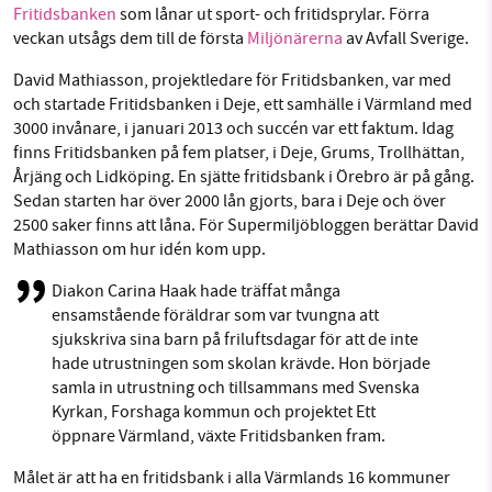
Fritidsbanken
som lånar ut sport- och fritidsprylar. Förra
veckan utsågs dem till de första
Miljönärerna
av Avfall Sverige.
David Mathiasson, projektledare för Fritidsbanken, var med
och startade Fritidsbanken i Deje, ett samhälle i Värmland med
3000 invånare, i januari 2013 och succén var ett faktum. Idag
finns Fritidsbanken på fem platser, i Deje, Grums, Trollhättan,
Årjäng och Lidköping. En sjätte fritidsbank i Örebro är på gång.
Sedan starten har över 2000 lån gjorts, bara i Deje och över
2500 saker finns att låna. För Supermiljöbloggen berättar David
Mathiasson om hur idén kom upp.
Diakon Carina Haak hade träffat många
ensamstående föräldrar som var tvungna att
sjukskriva sina barn på friluftsdagar för att de inte
hade utrustningen som skolan krävde. Hon började
samla in utrustning och tillsammans med Svenska
Kyrkan, Forshaga kommun och projektet Ett
öppnare Värmland, växte Fritidsbanken fram.
Målet är att ha en fritidsbank i alla Värmlands 16 kommuner