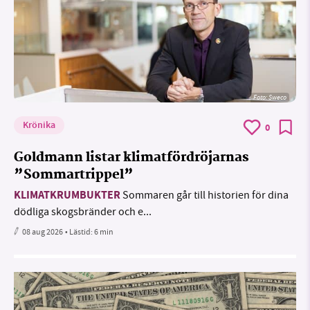
Foto: Sweco
Krönika
0
Goldmann listar klimatfördröjarnas
”Sommartrippel”
KLIMATKRUMBUKTER
Sommaren går till historien för dina
dödliga skogsbränder och e...
08 aug 2026
• Lästid:
6 min