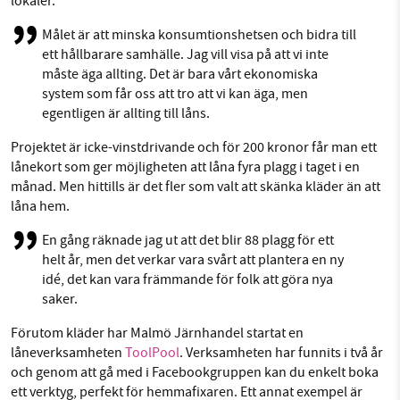
lokaler.
Målet är att minska konsumtionshetsen och bidra till
ett hållbarare samhälle. Jag vill visa på att vi inte
måste äga allting. Det är bara vårt ekonomiska
system som får oss att tro att vi kan äga, men
egentligen är allting till låns.
Projektet är icke-vinstdrivande och för 200 kronor får man ett
lånekort som ger möjligheten att låna fyra plagg i taget i en
månad. Men hittills är det fler som valt att skänka kläder än att
låna hem.
En gång räknade jag ut att det blir 88 plagg för ett
helt år, men det verkar vara svårt att plantera en ny
idé, det kan vara främmande för folk att göra nya
saker.
Förutom kläder har Malmö Järnhandel startat en
låneverksamheten
ToolPool
. Verksamheten har funnits i två år
och genom att gå med i Facebookgruppen kan du enkelt boka
ett verktyg, perfekt för hemmafixaren. Ett annat exempel är