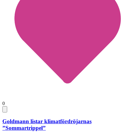
0
Goldmann listar klimatfördröjarnas
”Sommartrippel”