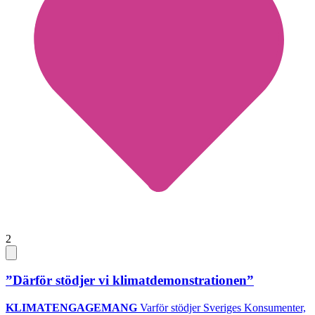
2
”Därför stödjer vi klimatdemonstrationen”
KLIMATENGAGEMANG
Varför stödjer Sveriges Konsumenter,