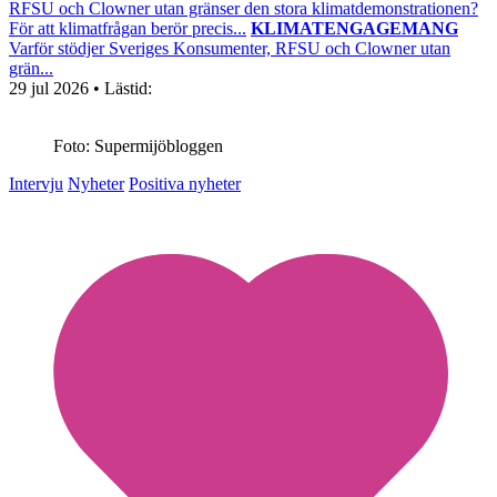
RFSU och Clowner utan gränser den stora klimatdemonstrationen?
För att klimatfrågan berör precis...
KLIMATENGAGEMANG
Varför stödjer Sveriges Konsumenter, RFSU och Clowner utan
grän...
29 jul 2026
• Lästid:
Foto: Supermijöbloggen
Intervju
Nyheter
Positiva nyheter