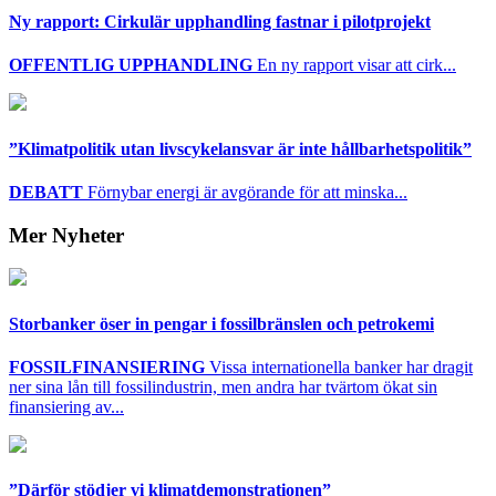
Ny rapport: Cirkulär upphandling fastnar i pilotprojekt
OFFENTLIG UPPHANDLING
En ny rapport visar att cirk...
”Klimatpolitik utan livscykelansvar är inte hållbarhetspolitik”
DEBATT
Förnybar energi är avgörande för att minska...
Mer Nyheter
Storbanker öser in pengar i fossilbränslen och petrokemi
FOSSILFINANSIERING
Vissa internationella banker har dragit
ner sina lån till fossilindustrin, men andra har tvärtom ökat sin
finansiering av...
”Därför stödjer vi klimatdemonstrationen”