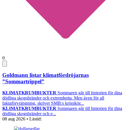
0
Goldmann listar klimatfördröjarnas
”Sommartrippel”
KLIMATKRUMBUKTER
Sommaren går till historien för dina
dödliga skogsbränder och extremhetta. Men även för all
faktaförvrängning, skriver SMB:s krönikör...
KLIMATKRUMBUKTER
Sommaren går till historien för dina
dödliga skogsbränder och e...
08 aug 2026
• Lästid: