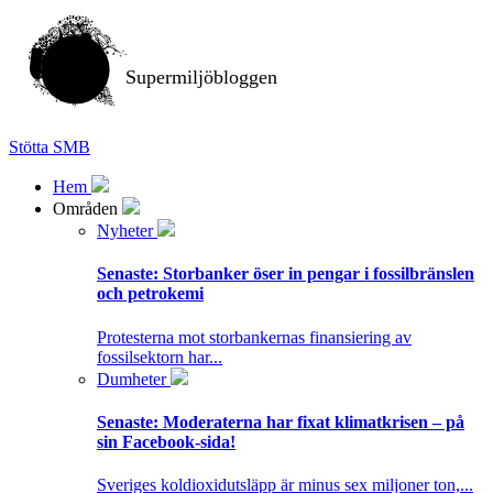
Supermiljöbloggen
Stötta SMB
Hem
Områden
Nyheter
Senaste:
Storbanker öser in pengar i fossilbränslen
och petrokemi
Protesterna mot storbankernas finansiering av
fossilsektorn har...
Dumheter
Senaste:
Moderaterna har fixat klimatkrisen – på
sin Facebook-sida!
Sveriges koldioxidutsläpp är minus sex miljoner ton,...