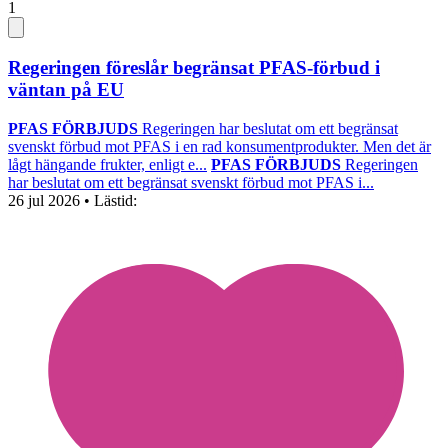
1
Regeringen föreslår begränsat PFAS-förbud i
väntan på EU
PFAS FÖRBJUDS
Regeringen har beslutat om ett begränsat
svenskt förbud mot PFAS i en rad konsumentprodukter. Men det är
lågt hängande frukter, enligt e...
PFAS FÖRBJUDS
Regeringen
har beslutat om ett begränsat svenskt förbud mot PFAS i...
26 jul 2026
• Lästid: