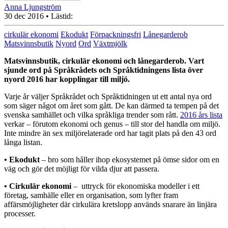
Anna Ljungström
30 dec 2016
• Lästid:
cirkulär ekonomi
Ekodukt
Förpackningsfri
Lånegarderob
Matsvinnsbutik
Nyord
Ord
Växtmjölk
Matsvinnsbutik, cirkulär ekonomi och lånegarderob. Vart
sjunde ord på Språkrådets och Språktidningens lista över
nyord 2016 har kopplingar till miljö.
Varje år väljer Språkrådet och Språktidningen ut ett antal nya ord
som säger något om året som gått. De kan därmed ta tempen på det
svenska samhället och vilka språkliga trender som rått.
2016 års lista
verkar – förutom ekonomi och genus – till stor del handla om miljö.
Inte mindre än sex miljörelaterade ord har tagit plats på den 43 ord
långa listan.
• Ekodukt
– bro som håller ihop ekosystemet på ömse sidor om en
väg och gör det möjligt för vilda djur att passera.
• Cirkulär ekonomi
– uttryck för ekonomiska modeller i ett
företag, samhälle eller en organisation, som lyfter fram
affärsmöjligheter där cirkulära kretslopp används snarare än linjära
processer.