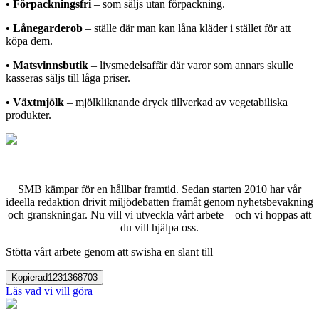
• Förpackningsfri
– som säljs utan förpackning.
• Lånegarderob
– ställe där man kan låna kläder i stället för att
köpa dem.
• Matsvinnsbutik
– livsmedelsaffär där varor som annars skulle
kasseras säljs till låga priser.
• Växtmjölk
– mjölkliknande dryck tillverkad av vegetabiliska
produkter.
SMB kämpar för en hållbar framtid. Sedan starten 2010 har vår
ideella redaktion drivit miljödebatten framåt genom nyhetsbevakning
och granskningar. Nu vill vi utveckla vårt arbete – och vi hoppas att
du vill hjälpa oss.
Stötta vårt arbete genom att swisha en slant till
Kopierad
1231368703
Läs vad vi vill göra