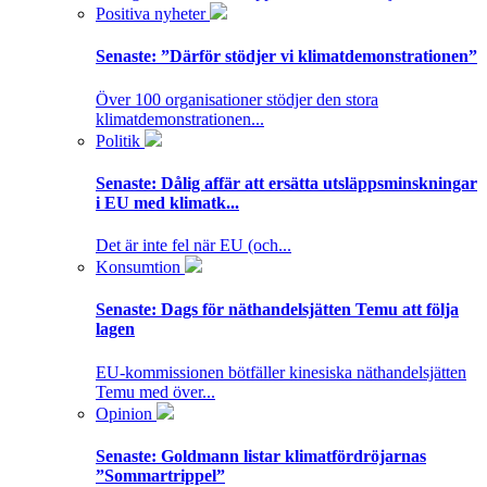
Positiva nyheter
Senaste:
”Därför stödjer vi klimatdemonstrationen”
Över 100 organisationer stödjer den stora
klimatdemonstrationen...
Politik
Senaste:
Dålig affär att ersätta utsläppsminskningar
i EU med klimatk...
Det är inte fel när EU (och...
Konsumtion
Senaste:
Dags för näthandelsjätten Temu att följa
lagen
EU-kommissionen bötfäller kinesiska näthandelsjätten
Temu med över...
Opinion
Senaste:
Goldmann listar klimatfördröjarnas
”Sommartrippel”