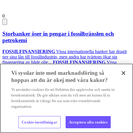
0
Storbanker öser in pengar i fossilbränslen och
petrokemi
FOSSILFINANSIERING
Vissa internationella banker har dragit
ner sina lån till fossilindustrin, men andra har tvärtom ökat sin
finansiering av både olje...
FOSSILFINANSIERING
Vissa
internationella banker har dragit ner sina lån till fos...
Vi sysslar inte med marknadsföring så
03 aug 2026
• Lästid:
hoppas att du är okej med våra kakor?
Foto:
Karl Egger, Pixabay, samt privat
Vi använder cookies för att förbättra din upplevelse och samla in
besöksstatistik. Du gör såklart som du vill men att kunna få in
Krönika
besöksstatistik är viktigt för oss som icke-vinstdrivande
organisation.
Cookie-inställningar
Acceptera alla cookies