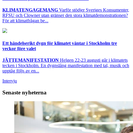
KLIMATENGAGEMANG
Varför stödjer Sveriges Konsumenter,
RFSU och Clowner utan gränser den stora klimatdemonstrationen?
För att klimatfrågan be...
Ett händelserikt dygn för klimatet väntar i Stockholm tre
veckor före valet
JÄTTEMANIFESTATION
Helgen 22-23 augusti går i klimatets
tecken i Stockholm. En dygnslång manifestation med tal, musik och
upptåg följs av en...
Intervju
Senaste nyheterna