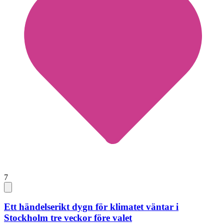
7
Ett händelserikt dygn för klimatet väntar i
Stockholm tre veckor före valet