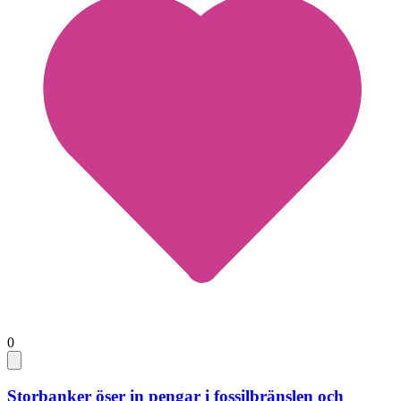
0
Storbanker öser in pengar i fossilbränslen och