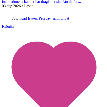
internationella banker har dragit ner sina lån till fos...
03 aug 2026
• Lästid:
Foto:
Karl Egger, Pixabay, samt privat
Krönika