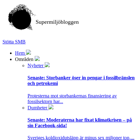
Supermiljöbloggen
Stötta SMB
Hem
Områden
Nyheter
Senaste:
Storbanker öser in pengar i fossilbränslen
och petrokemi
Protesterna mot storbankernas finansiering av
fossilsektorn har...
Dumheter
Senaste:
Moderaterna har fixat klimatkrisen – på
sin Facebook-sida!
Sveriges koldioxidutsläpp är minus sex miljoner ton,...