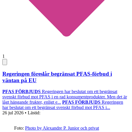
1
Regeringen föreslår begränsat PFAS-förbud i
väntan på EU
PFAS FÖRBJUDS
Regeringen har beslutat om ett begränsat
svenskt förbud mot PFAS i en rad konsumentprodukter. Men det är
lågt hängande frukter, enligt e...
PFAS FÖRBJUDS
Regeringen
har beslutat om ett begränsat svenskt förbud mot PFAS i...
26 jul 2026
• Lästid:
Foto:
Photo by Alexandre P. Junior och privat