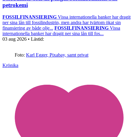
petrokemi
FOSSILFINANSIERING
Vissa internationella banker har dragit
ner sina lån till fossilindustrin, men andra har tvärtom ökat sin
finansiering av både olje...
FOSSILFINANSIERING
Vissa
internationella banker har dragit ner sina lån till fos...
03 aug 2026
• Lästid:
Foto:
Karl Egger, Pixabay, samt privat
Krönika