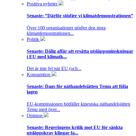
Positiva nyheter
Senaste:
”Därför stödjer vi klimatdemonstrationen”
Över 100 organisationer stödjer den stora
klimatdemonstrationen...
Politik
Senaste:
Dålig affär att ersätta utsläppsminskningar
i EU med klimatk...
Det är inte fel när EU (och...
Konsumtion
Senaste:
Dags för näthandelsjätten Temu att följa
lagen
EU-kommissionen bötfäller kinesiska näthandelsjätten
Temu med över...
Opinion
Senaste:
Regeringens kritik mot EU för sänkta
utsläppskrav klingar fa...