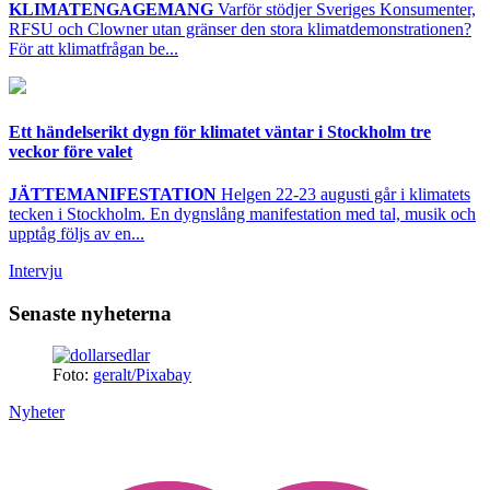
KLIMATENGAGEMANG
Varför stödjer Sveriges Konsumenter,
RFSU och Clowner utan gränser den stora klimatdemonstrationen?
För att klimatfrågan be...
Ett händelserikt dygn för klimatet väntar i Stockholm tre
veckor före valet
JÄTTEMANIFESTATION
Helgen 22-23 augusti går i klimatets
tecken i Stockholm. En dygnslång manifestation med tal, musik och
upptåg följs av en...
Intervju
Senaste nyheterna
Foto:
geralt/Pixabay
Nyheter