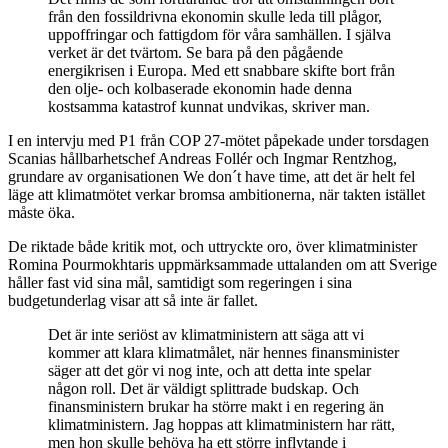
från den fossildrivna ekonomin skulle leda till plågor,
uppoffringar och fattigdom för våra samhällen. I själva
verket är det tvärtom. Se bara på den pågående
energikrisen i Europa. Med ett snabbare skifte bort från
den olje- och kolbaserade ekonomin hade denna
kostsamma katastrof kunnat undvikas, skriver man.
I en intervju med P1 från COP 27-mötet påpekade under torsdagen
Scanias hållbarhetschef Andreas Follér och Ingmar Rentzhog,
grundare av organisationen We don´t have time, att det är helt fel
läge att klimatmötet verkar bromsa ambitionerna, när takten istället
måste öka.
De riktade både kritik mot, och uttryckte oro, över klimatminister
Romina Pourmokhtaris uppmärksammade uttalanden om att Sverige
håller fast vid sina mål, samtidigt som regeringen i sina
budgetunderlag visar att så inte är fallet.
Det är inte seriöst av klimatministern att säga att vi
kommer att klara klimatmålet, när hennes finansminister
säger att det gör vi nog inte, och att detta inte spelar
någon roll. Det är väldigt splittrade budskap. Och
finansministern brukar ha större makt i en regering än
klimatministern. Jag hoppas att klimatministern har rätt,
men hon skulle behöva ha ett större inflytande i