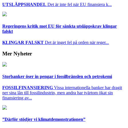
UTSLÄPPSHANDEL
Det är inte fel när EU finansiera k...
Regeringens kritik mot EU för sänkta utsläppskrav klingar
falskt
KLINGAR FALSKT
Det är inget fel på orden när reger...
Mer Nyheter
Storbanker öser in pengar i fossilbränslen och petrokemi
FOSSILFINANSIERING
Vissa internationella banker har dragit
ner sina lån till fossilindustrin, men andra har tvärtom ökat sin
finansiering av...
”Därför stödjer vi klimatdemonstrationen”