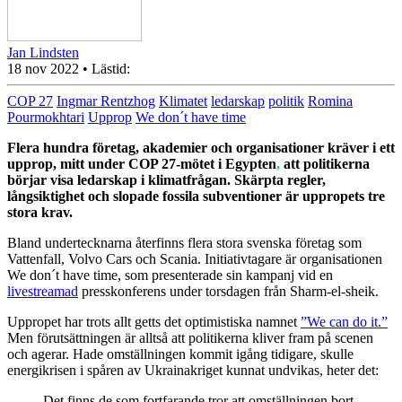
Jan Lindsten
18 nov 2022
• Lästid:
COP 27
Ingmar Rentzhog
Klimatet
ledarskap
politik
Romina
Pourmokhtari
Upprop
We don´t have time
Flera hundra företag, akademier och organisationer kräver i ett
upprop
, mitt under COP 27-mötet i Egypten
,
att politikerna
börjar visa ledarskap i klimatfrågan. Skärpta regler,
långsiktighet och slopade fossila subventioner är uppropets tre
stora krav.
Bland undertecknarna återfinns flera stora svenska företag som
Vattenfall, Volvo Cars och Scania. Initiativtagare är organisationen
We don´t have time, som presenterade sin kampanj vid en
livestreamad
presskonferens under torsdagen från Sharm-el-sheik.
Uppropet har trots allt
getts det
optimistiska namnet
”We can do it.”
Men förutsättningen är alltså att politikerna kliver fram på scenen
och agerar. Hade omställningen kommit igång tidigare, skulle
energikrisen i spåren av Ukrainakriget kunnat undvikas, heter det:
Det finns de som fortfarande tror att omställningen bort