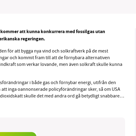
 kommer att kunna konkurrera med fossilgas utan
B kämpar för en hållbar framtid. Sedan starten 2010 har 
erikanska regeringen.
ideella redaktion drivit miljödebatten framåt genom
n för att bygga nya vind och solkraftverk på de mest
tsbevakning och granskningar. Nu vill vi utveckla vårt arb
ar och kommit fram till att de förnybara alternativen
och vi hoppas att du vill hjälpa oss.
t vindkraft som verkar lovande, men även solkraft skulle kunna
Stötta vårt arbete genom att swisha en slant till
sförändringar i både gas och förnybar energi, utifrån den
rån att inga oannonserade policyförändringar sker, så om USA
1231368703
oldioxidskatt skulle det med andra ord gå betydligt snabbare…
Läs vad vi vill göra