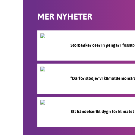
MER NYHETER
Storbanker öser in pengar i fossi
”Därför stödjer vi klimatdemonstr
Ett händelserikt dygn för klimatet