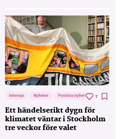
Foto: Supermijöbloggen
Intervju
Nyheter
Positiva nyheter
7
Ett händelserikt dygn för
klimatet väntar i Stockholm
tre veckor före valet