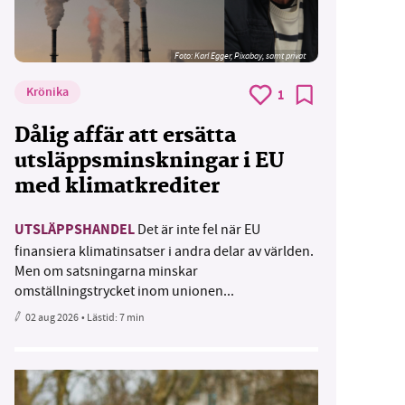
Foto:
Karl Egger, Pixabay, samt privat
Krönika
1
Dålig affär att ersätta
utsläppsminskningar i EU
med klimatkrediter
UTSLÄPPSHANDEL
Det är inte fel när EU
finansiera klimatinsatser i andra delar av världen.
Men om satsningarna minskar
omställningstrycket inom unionen...
02 aug 2026
• Lästid:
7 min