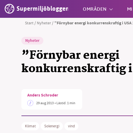
Supermiljöbloggen
OMRÅDEN
MI
Start
/
Nyheter
/
”Förnybar energi konkurrenskraftig i USA
Shift + S
Nyheter
”Förnybar energi
konkurrenskraftig 
Anders Schroder
29 aug 2013
• Lästid:
1 min
Klimat
Solenergi
vind