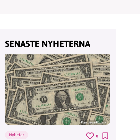
vår
SENASTE NYHETERNA
ete –
Foto:
geralt/Pixabay
Nyheter
0