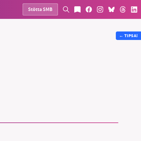
Stötta SMB
←
TIPSA!