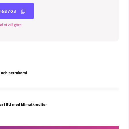
368703
d vi vill göra
n och petrokemi
ar i EU med klimatkrediter