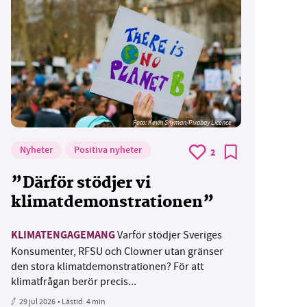
Foto:
Kevin Snyman/Pixabay Licence
Nyheter
Positiva nyheter
2
”Därför stödjer vi
klimatdemonstrationen”
KLIMATENGAGEMANG
Varför stödjer Sveriges
Konsumenter, RFSU och Clowner utan gränser
den stora klimatdemonstrationen? För att
klimatfrågan berör precis...
29 jul 2026
• Lästid:
4 min