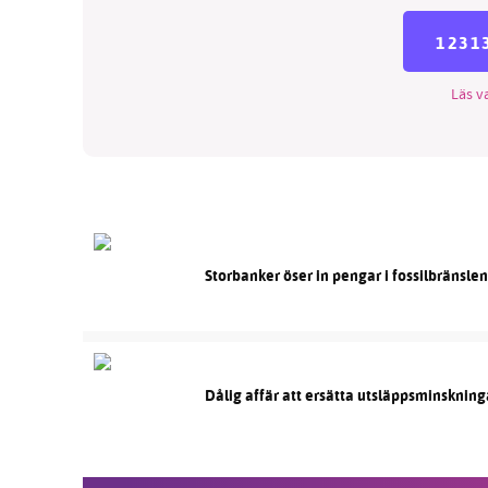
1231
Läs va
Storbanker öser in pengar i fossilbränsle
Dålig affär att ersätta utsläppsminskning