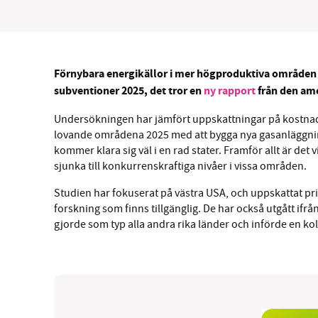
Förnybara energikällor i mer högproduktiva områden
SM
subventioner 2025, det tror en
ny rapport
från den am
Undersökningen har jämfört uppskattningar på kostnade
nyhe
lovande områdena 2025 med att bygga nya gasanläggning
kommer klara sig väl i en rad stater. Framför allt är de
sjunka till konkurrenskraftiga nivåer i vissa områden.
Studien har fokuserat på västra USA, och uppskattat pri
forskning som finns tillgänglig. De har också utgått if
gjorde som typ alla andra rika länder och införde en k