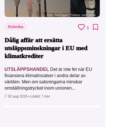
Foto:
Karl Egger, Pixabay, samt privat
Krönika
1
Dålig affär att ersätta
utsläppsminskningar i EU med
klimatkrediter
UTSLÄPPSHANDEL
Det är inte fel när EU
finansiera klimatinsatser i andra delar av
världen. Men om satsningarna minskar
omställningstrycket inom unionen...
02 aug 2026
• Lästid:
7 min