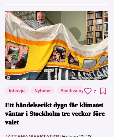
Foto: Supermijöbloggen
Intervju
Nyheter
Positiva nyheter
7
Ett händelserikt dygn för klimatet
väntar i Stockholm tre veckor före
valet
JÄTTEMANIFESTATION
Helgen 22-23