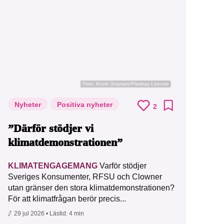
Foto:
Kevin Snyman/Pixabay Licence
Nyheter
Positiva nyheter
2
”Därför stödjer vi
klimatdemonstrationen”
KLIMATENGAGEMANG
Varför stödjer
Sveriges Konsumenter, RFSU och Clowner
utan gränser den stora klimatdemonstrationen?
För att klimatfrågan berör precis...
29 jul 2026
• Lästid:
4 min