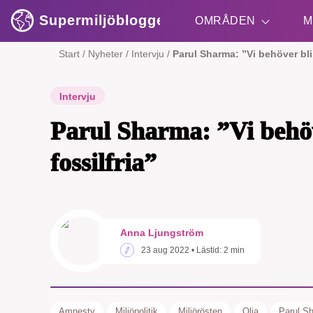
Supermiljöbloggen
OMRÅDEN
M
Start
/
Nyheter
/
Intervju
/
Parul Sharma: ”Vi behöver bli 
Shift + S
Intervju
Parul Sharma: ”Vi behöv
fossilfria”
Anna Ljungström
23 aug 2022
• Lästid:
2 min
Amnesty
Miljöpolitik
Miljörösten
Olja
Parul S