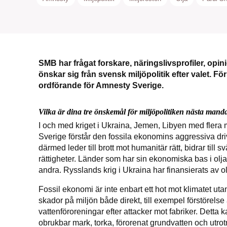
SMB har frågat forskare, näringslivsprofiler, opi
SMB 
önskar sig från svensk miljöpolitik efter valet. F
ordförande för Amnesty Sverige.
nyh
Vilka är dina tre önskemål för miljöpolitiken nästa mand
I och med kriget i Ukraina, Jemen, Libyen med flera mil
Sverige förstår den fossila ekonomins aggressiva driv
därmed leder till brott mot humanitär rätt, bidrar till
rättigheter. Länder som har sin ekonomiska bas i olja 
andra. Rysslands krig i Ukraina har finansierats av ol
Fossil ekonomi är inte enbart ett hot mot klimatet utan
skador på miljön både direkt, till exempel förstörels
vattenföroreningar efter attacker mot fabriker. Detta 
obrukbar mark, torka, förorenat grundvatten och utrotn