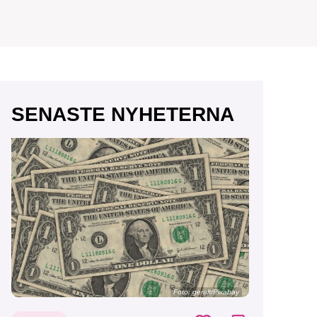
r vår
SENASTE NYHETERNA
vårt
Foto:
geralt/Pixabay