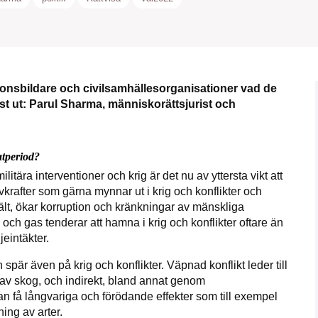
nionsbildare och civilsamhällesorganisationer vad de
kämpar för en hållbar framtid. Sedan starten 2010 ha
örst ut: Parul Sharma, människorättsjurist och
ideella redaktion drivit miljödebatten framåt genom
etsbevakning och granskningar. Nu vill vi utveckla 
arbete – och vi hoppas att du vill hjälpa oss.
atperiod?
Stötta vårt arbete genom att swisha en slant till
itära interventioner och krig är det nu av yttersta vikt att
krafter som gärna mynnar ut i krig och konflikter och
 svält, ökar korruption och kränkningar av mänskliga
1231368703
och gas tenderar att hamna i krig och konflikter oftare än
jeintäkter.
Läs vad vi vill göra
 spär även på krig och konflikter. Väpnad konflikt leder till
e av skog, och indirekt, bland annat genom
kan få långvariga och förödande effekter som till exempel
ing av arter.