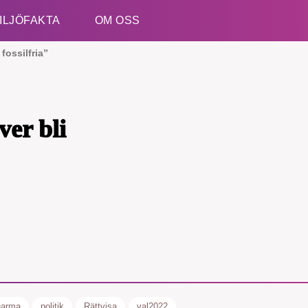
ILJÖFAKTA
OM OSS
fossilfria”
Esc
er bli
harma
politik
Rättvisa
val2022