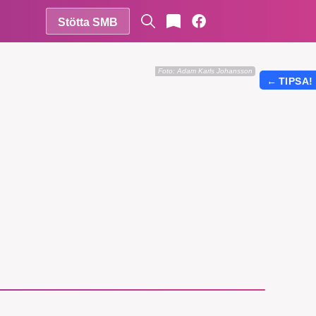
Stötta SMB
Foto: Adam Karls Johansson
←
TIPSA!