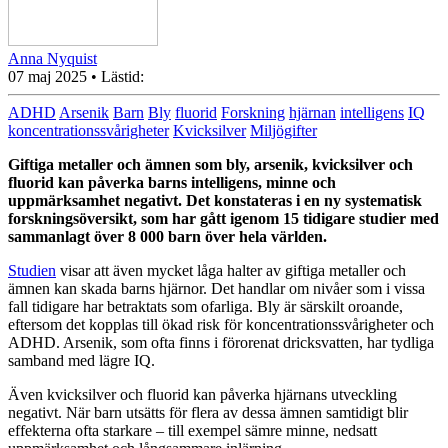
Anna Nyquist
07 maj 2025
• Lästid:
ADHD
Arsenik
Barn
Bly
fluorid
Forskning
hjärnan
intelligens
IQ
koncentrationssvårigheter
Kvicksilver
Miljögifter
Giftiga metaller och ämnen som bly, arsenik, kvicksilver och
fluorid kan påverka barns intelligens, minne och
uppmärksamhet negativt. Det konstateras i en ny systematisk
forskningsöversikt, som har gått igenom 15 tidigare studier med
sammanlagt över 8 000 barn över hela världen.
Studien
visar att även mycket låga halter av giftiga metaller och
ämnen kan skada barns hjärnor. Det handlar om nivåer som i vissa
fall tidigare har betraktats som ofarliga. Bly är särskilt oroande,
eftersom det kopplas till ökad risk för koncentrationssvårigheter och
ADHD. Arsenik, som ofta finns i förorenat dricksvatten, har tydliga
samband med lägre IQ.
Även kvicksilver och fluorid kan påverka hjärnans utveckling
negativt. När barn utsätts för flera av dessa ämnen samtidigt blir
effekterna ofta starkare – till exempel sämre minne, nedsatt