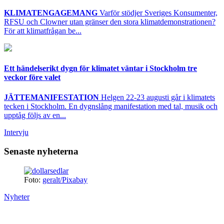
KLIMATENGAGEMANG
Varför stödjer Sveriges Konsumenter,
RFSU och Clowner utan gränser den stora klimatdemonstrationen?
För att klimatfrågan be...
Ett händelserikt dygn för klimatet väntar i Stockholm tre
veckor före valet
JÄTTEMANIFESTATION
Helgen 22-23 augusti går i klimatets
tecken i Stockholm. En dygnslång manifestation med tal, musik och
upptåg följs av en...
Intervju
Senaste nyheterna
Foto:
geralt/Pixabay
Nyheter