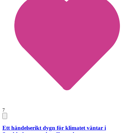
7
Ett händelserikt dygn för klimatet väntar i