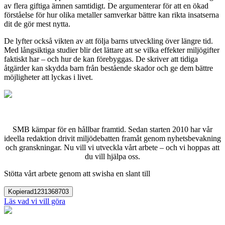
av flera giftiga ämnen samtidigt. De argumenterar för att en ökad
förståelse för hur olika metaller samverkar bättre
kan rikta insatserna
dit de gör m
est nytta.
De lyfter också vikten av att följa barns utveckling över längre tid.
Med långsiktiga studier blir det lättare att se vilka effekter miljögifter
faktiskt har – och hur de kan förebyggas. De skriver att tidiga
åtgärder kan skydda barn från bestående skador och ge dem bättre
möjligheter att lyckas i livet.
SMB kämpar för en hållbar framtid. Sedan starten 2010 har vår
ideella redaktion drivit miljödebatten framåt genom nyhetsbevakning
och granskningar. Nu vill vi utveckla vårt arbete – och vi hoppas att
du vill hjälpa oss.
Stötta vårt arbete genom att swisha en slant till
Kopierad
1231368703
Läs vad vi vill göra