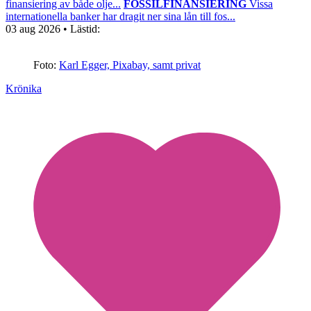
finansiering av både olje...
FOSSILFINANSIERING
Vissa
internationella banker har dragit ner sina lån till fos...
03 aug 2026
• Lästid:
Foto:
Karl Egger, Pixabay, samt privat
Krönika