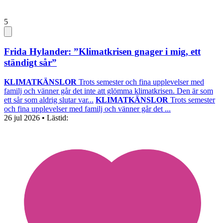
5
Frida Hylander: ”Klimatkrisen gnager i mig, ett
ständigt sår”
KLIMATKÄNSLOR
Trots semester och fina upplevelser med
familj och vänner går det inte att glömma klimatkrisen. Den är som
ett sår som aldrig slutar var...
KLIMATKÄNSLOR
Trots semester
och fina upplevelser med familj och vänner går det ...
26 jul 2026
• Lästid: