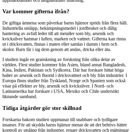
uppmärksamhet och långsammare inlärning.
Var kommer gifterna ifrån?
De giftiga ämnena som påverkar barns hjärnor sprids från flera håll.
Industriella utsläpp, bekämpningsmedel i jordbruket och dålig
hantering av avfall leder till att metaller som bly, arsenik och
kvicksilver hamnar i luften, marken och vattnet. Gifterna kan rinna
ut i dricksvatten, finnas i maten eller samlas i damm i hem och
skolor. Barn får i sig dem genom att andas, dricka eller äta.
I studien ingår en granskning av forskning från olika delar av
världen. Flest studier kommer från Asien, bland annat Bangladesh,
Kina, Indien, Pakistan och Sydkorea. Där har forskare hittat höga
halter av arsenik och fluorid i dricksvattnet och bly från industrier. I
Europa finns studier från Tyskland, Norge och Spanien som också
visar på effekter av bly, arsenik och kvicksilver. I Nord- och
Latinamerika har forskare i USA, Mexiko och Chile undersökt
liknande samband.
Tidiga åtgärder gör stor skillnad
Forskarna bakom studien uppmanar till snabbare och tydligare
insatser. För att skydda barns hjärnor menar de att det behövs bättre
kontroll av utsläpp från industrier, renare dricksvatten och mätningar