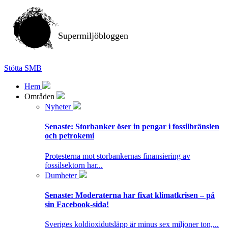
Supermiljöbloggen
Stötta SMB
Hem
Områden
Nyheter
Senaste:
Storbanker öser in pengar i fossilbränslen
och petrokemi
Protesterna mot storbankernas finansiering av
fossilsektorn har...
Dumheter
Senaste:
Moderaterna har fixat klimatkrisen – på
sin Facebook-sida!
Sveriges koldioxidutsläpp är minus sex miljoner ton,...