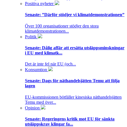
Positiva nyheter
Senaste:
”Därför stödjer vi klimatdemonstrationen”
Över 100 organisationer stödjer den stora
klimatdemonstrationen...
Politik
Senaste:
Dålig affär att ersätta utsläppsminskningar
i EU med klimatk...
Det är inte fel när EU (och...
Konsumtion
Senaste:
Dags för näthandelsjätten Temu att följa
lagen
EU-kommissionen bötfäller kinesiska näthandelsjätten
Temu med över...
Opinion
Senaste:
Regeringens kritik mot EU för sänkta
utsläppskrav klingar fa...