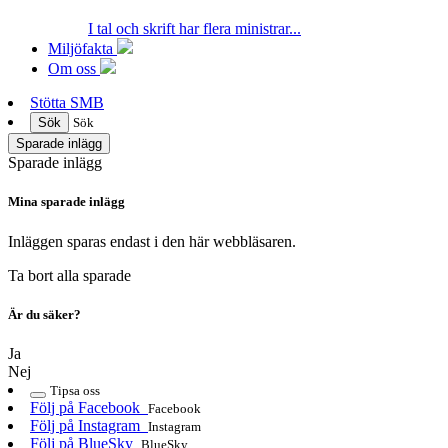
I tal och skrift har flera ministrar...
Miljöfakta
Om oss
Stötta SMB
Sök
Sök
Sparade inlägg
Sparade inlägg
Mina sparade inlägg
Inläggen sparas endast i den här webbläsaren.
Ta bort alla sparade
Är du säker?
Ja
Nej
Tipsa oss
Följ på Facebook
Facebook
Följ på Instagram
Instagram
Följ på BlueSky
BlueSky