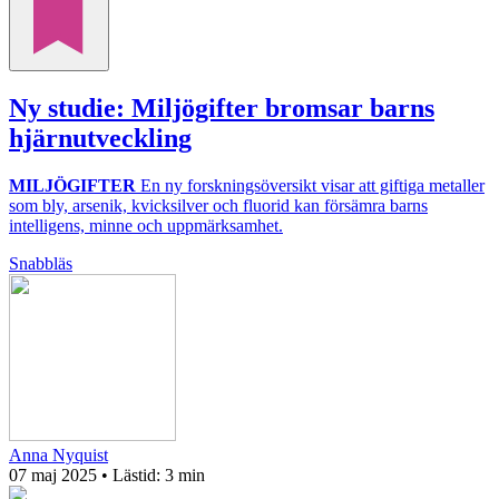
Ny studie: Miljögifter bromsar barns
hjärnutveckling
MILJÖGIFTER
En ny forskningsöversikt visar att giftiga metaller
som bly, arsenik, kvicksilver och fluorid kan försämra barns
intelligens, minne och uppmärksamhet.
Snabbläs
Anna Nyquist
07 maj 2025
• Lästid:
3 min