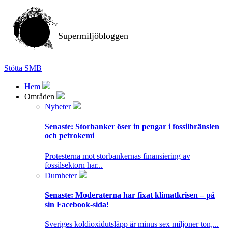
Supermiljöbloggen
Stötta SMB
Hem
Områden
Nyheter
Senaste:
Storbanker öser in pengar i fossilbränslen
och petrokemi
Protesterna mot storbankernas finansiering av
fossilsektorn har...
Dumheter
Senaste:
Moderaterna har fixat klimatkrisen – på
sin Facebook-sida!
Sveriges koldioxidutsläpp är minus sex miljoner ton,...