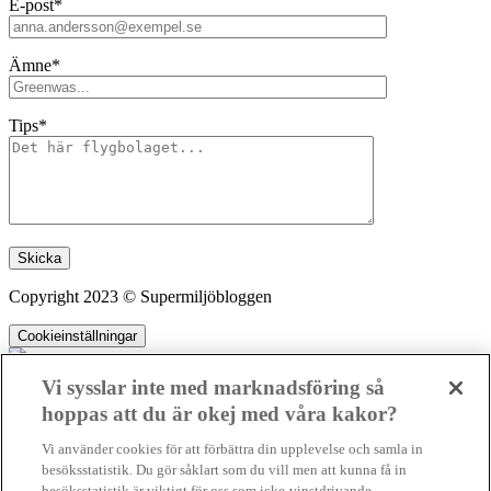
E-post*
Ämne*
Tips*
Lämna detta fält tomt.
Copyright 2023 © Supermiljöbloggen
Cookieinställningar
Vi sysslar inte med marknadsföring så
hoppas att du är okej med våra kakor?
SMB kämpar för en hållbar framtid. Sedan starten 2010 har vår
Vi använder cookies för att förbättra din upplevelse och samla in
ideella redaktion drivit miljödebatten framåt genom nyhetsbevakning
besöksstatistik. Du gör såklart som du vill men att kunna få in
och granskningar. Nu vill vi utveckla vårt arbete – och vi hoppas att
besöksstatistik är viktigt för oss som icke-vinstdrivande