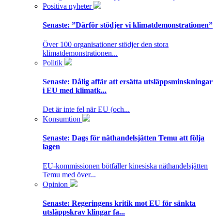
Positiva nyheter
Senaste:
”Därför stödjer vi klimatdemonstrationen”
Över 100 organisationer stödjer den stora
klimatdemonstrationen...
Politik
Senaste:
Dålig affär att ersätta utsläppsminskningar
i EU med klimatk...
Det är inte fel när EU (och...
Konsumtion
Senaste:
Dags för näthandelsjätten Temu att följa
lagen
EU-kommissionen bötfäller kinesiska näthandelsjätten
Temu med över...
Opinion
Senaste:
Regeringens kritik mot EU för sänkta
utsläppskrav klingar fa...