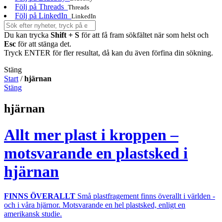
Följ på Threads
Threads
Följ på LinkedIn
LinkedIn
Du kan trycka
Shift + S
för att få fram sökfältet när som helst och
Esc
för att stänga det.
Tryck ENTER för fler resultat, då kan du även förfina din sökning.
Stäng
Start
/
hjärnan
Stäng
hjärnan
Allt mer plast i kroppen –
motsvarande en plastsked i
hjärnan
FINNS ÖVERALLT
Små plastfragement finns överallt i världen -
och i våra hjärnor. Motsvarande en hel plastsked, enligt en
amerikansk studie.