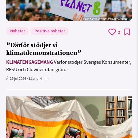
Foto:
Kevin Snyman/Pixabay Licence
Nyheter
Positiva nyheter
2
”Därför stödjer vi
klimatdemonstrationen”
KLIMATENGAGEMANG
Varför stödjer Sveriges Konsumenter,
RFSU och Clowner utan grän...
29 jul 2026
• Lästid:
4 min