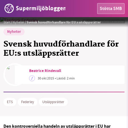
Supermiljöbloggen
Stötta SMB
Fredrick Federley
Foto:
Centerbilder
Start
/
Nyheter
/
Svensk huvudförhandlare för EU:s utsläppsrätter
Nyheter
Svensk huvudförhandlare för
EU:s utsläppsrätter
HEM
OMRÅDEN
Beatrice Rindevall
30 okt 2015
• Lästid:
2 min
MILJÖFAKTA
OM OSS
ETS
Federley
Utsläppsrätter
Sök
Sparade inlägg
Tipsa oss
Den kontroversiella handeln av utsläppsrätter i EU har