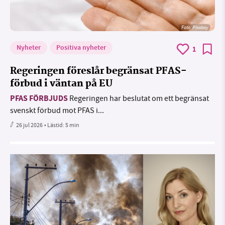
Foto:
Pixabay
Nyheter
Positiva nyheter
1
Regeringen föreslår begränsat PFAS-
förbud i väntan på EU
PFAS FÖRBJUDS
Regeringen har beslutat om ett begränsat
svenskt förbud mot PFAS i...
26 jul 2026
• Lästid:
5 min