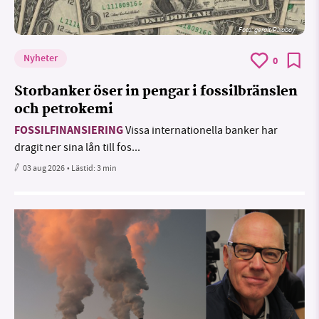
Foto:
geralt/Pixabay
Nyheter
0
Storbanker öser in pengar i fossilbränslen
och petrokemi
FOSSILFINANSIERING
Vissa internationella banker har
dragit ner sina lån till fos...
03 aug 2026
• Lästid:
3 min