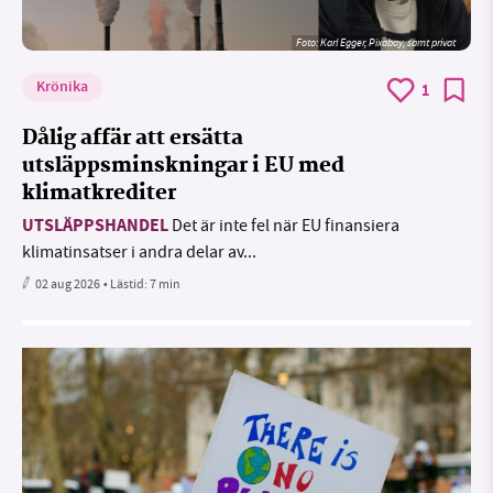
Foto:
Karl Egger, Pixabay, samt privat
Krönika
1
Dålig affär att ersätta
utsläppsminskningar i EU med
klimatkrediter
UTSLÄPPSHANDEL
Det är inte fel när EU finansiera
klimatinsatser i andra delar av...
02 aug 2026
• Lästid:
7 min