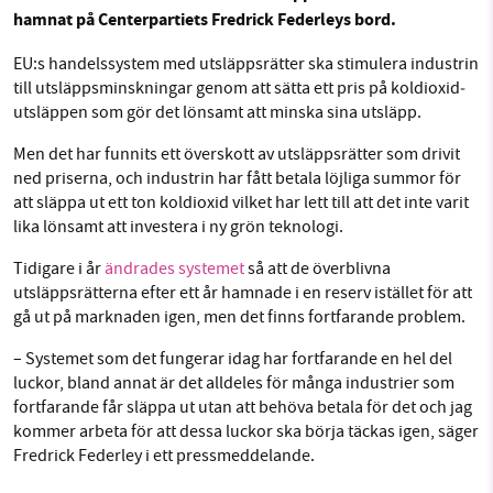
Facebook
Instagram
BlueSky
hamnat på Centerpartiets Fredrick Federleys bord.
EU:s han­dels­sy­stem med ut­släpps­rät­ter ska stimulera industrin
Threads
LinkedIn
SMB kämpar för en hållbar framtid. Sedan
till ut­släpps­minsk­ning­ar genom att sätta ett pris på kol­di­ox­id­
ut­släp­pen som gör det lönsamt att minska sina utsläpp.
starten 2010 har vår ideella redaktion drivit
miljödebatten framåt genom
Men det har funnits ett överskott av ut­släpps­rät­ter som drivit
nyhetsbevakning och granskningar. Nu vill vi
ned priserna, och industrin har fått betala löjliga summor för
utveckla vårt arbete – och vi hoppas att du
att släppa ut ett ton koldioxid vilket har lett till att det inte varit
vill hjälpa oss.
lika lönsamt att investera i ny grön teknologi.
Tidigare i år
ändrades systemet
så att de överblivna
Stötta vårt arbete genom att swisha en slant till
utsläppsrätterna efter ett år hamnade i en reserv istället för att
gå ut på marknaden igen, men det finns fortfarande problem.
1231368703
– Systemet som det fungerar idag har fortfarande en hel del
Läs vad vi vill göra
luckor, bland annat är det alldeles för många industrier som
fortfarande får släppa ut utan att behöva betala för det och jag
kommer arbeta för att dessa luckor ska börja täckas igen, säger
Fredrick Federley i ett pressmeddelande.