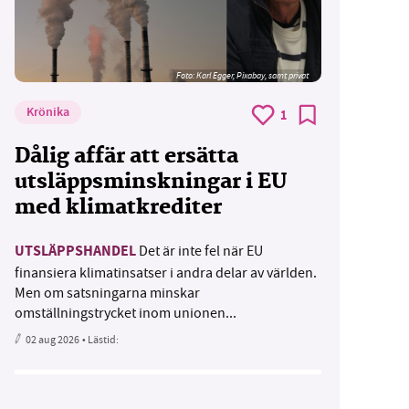
Foto:
Karl Egger, Pixabay, samt privat
Krönika
1
Dålig affär att ersätta
utsläppsminskningar i EU
med klimatkrediter
UTSLÄPPSHANDEL
Det är inte fel när EU
finansiera klimatinsatser i andra delar av världen.
Men om satsningarna minskar
omställningstrycket inom unionen...
02 aug 2026
• Lästid: