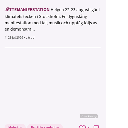
JÄTTEMANIFESTATION
Helgen 22-23 augusti går i
klimatets tecken i Stockholm. En dygnslång
manifestation med tal, musik och upptåg följs av
en demonstra...
29 jul 2026
• Lästid:
Foto:
Pixabay
Nyheter
Positiva nyheter