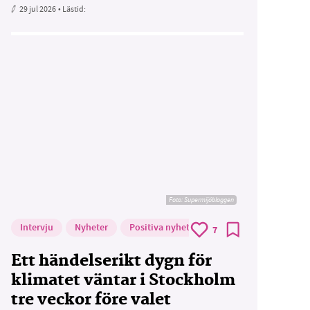
29 jul 2026
• Lästid:
Foto: Supermijöbloggen
Intervju
Nyheter
Positiva nyheter
7
Ett händelserikt dygn för
klimatet väntar i Stockholm
tre veckor före valet