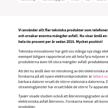
Vi använder allt fler tekniska produkter som telefoner,
och orsakar enorma mängder avfall. Nu visar ändå en 
hela tio procent per år sedan 2015. Mycket positivt!
Tekniska innovationer har gett oss många nya slags ele
exempel tidigare rapporterat om att hela fyra miljoner mo
produkterna även till stora mängder avfal
l: produktion
Att det nu ändå sker en minskning av det elektroniska a
forskarna på att nyare elektronikprodukter är
lättare 
bärbara datorer ersatt de större stationära datorerna.
streamingtjänster har ersatt både de större Tv-apparat
Tyvärr
visade studien också att återvinningsgraden av ele
elektroniska avfall återvinns. Forskarna menar att kons
produkter.