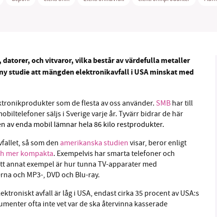
1231368703
Läs vad vi vill göra
 datorer, och vitvaror, vilka består av värdefulla metaller
ny studie att mängden elektronikavfall i USA minskat med
ktronikprodukter som de flesta av oss använder.
SMB
har till
biltelefoner säljs i Sverige varje år. Tyvärr bidrar de här
en av enda mobil lämnar hela 86 kilo restprodukter.
vfallet, så som den
amerikanska studien
visar, beror enligt
och mer kompakta
. Exempelvis har smarta telefoner och
 Ett annat exempel är hur tunna TV-apparater med
erna och MP3-, DVD och Blu-ray.
ktroniskt avfall är låg i USA, endast cirka 35 procent av USA:s
umenter ofta inte vet var de ska återvinna kasserade