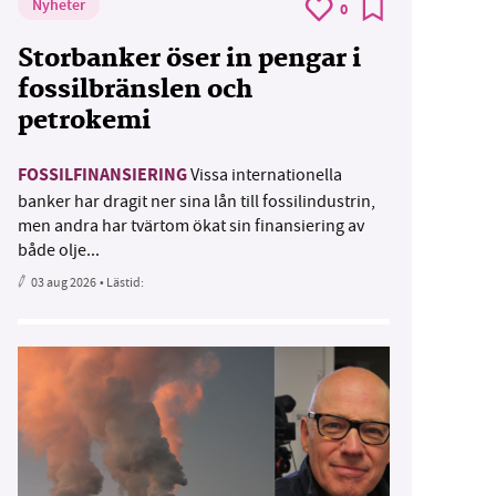
Nyheter
0
Storbanker öser in pengar i
fossilbränslen och
petrokemi
FOSSILFINANSIERING
Vissa internationella
banker har dragit ner sina lån till fossilindustrin,
men andra har tvärtom ökat sin finansiering av
både olje...
03 aug 2026
• Lästid: