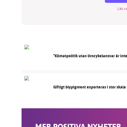
Läs va
”Klimatpolitik utan livscykelansvar är int
Giftigt blypigment exporteras i stor skala t
MER POSITIVA NYHETER