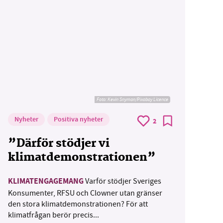
Foto:
Kevin Snyman/Pixabay Licence
Nyheter
Positiva nyheter
2
”Därför stödjer vi
klimatdemonstrationen”
KLIMATENGAGEMANG
Varför stödjer Sveriges
Konsumenter, RFSU och Clowner utan gränser
den stora klimatdemonstrationen? För att
klimatfrågan berör precis...