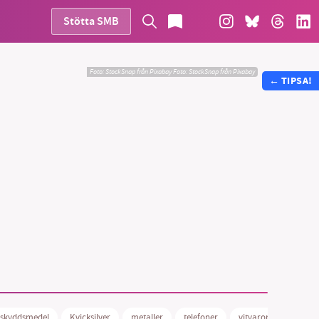
Stötta SMB
Foto: StockSnap från Pixabay
Foto:
StockSnap från Pixabay
←
TIPSA!
vår
ete –
skyddsmedel
Kvicksilver
metaller
telefoner
vitvaror