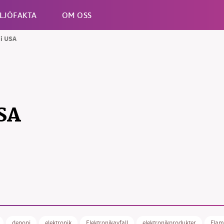
LJÖFAKTA
OM OSS
 i USA
Esc
USA
B kämpar för en hållbar framtid. Sedan starten 2010 har 
ideella redaktion drivit miljödebatten framåt genom
tsbevakning och granskningar. Nu vill vi utveckla vårt arb
och vi hoppas att du vill hjälpa oss.
Stötta vårt arbete genom att swisha en slant till
deponi
elektronik
Elektronikavfall
elektronikprodukter
Flam