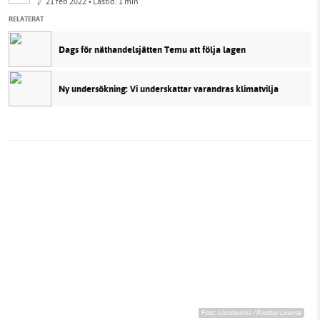
21 feb 2022
• Lästid:
1 min
RELATERAT
Dags för näthandelsjätten Temu att följa lagen
Ny undersökning: Vi underskattar varandras klimatvilja
Foto:
Islandworks / Pixabay License