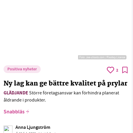
Foto:
Jee-shoots.com / Pixabay License
Positiva nyheter
2
Ny lag kan ge bättre kvalitet på prylar
GLÄDJANDE
Större företagsansvar kan förhindra planerat
åldrande i produkter.
Snabbläs
Anna Ljungström