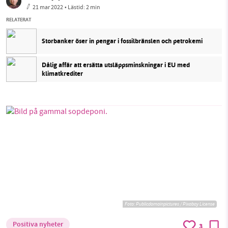
21 mar 2022
• Lästid:
2 min
RELATERAT
Storbanker öser in pengar i fossilbränslen och petrokemi
Dålig affär att ersätta utsläppsminskningar i EU med
klimatkrediter
Foto:
Publicdomainpictures / Pixabay License
Positiva nyheter
3