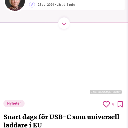
Sök
Sparade inlägg
Tipsa oss
1231368703
25 apr 2024
• Lästid:
3 min
Läs vad vi vill göra
Facebook
Instagram
BlueSky
Threads
LinkedIn
Foto:
StockSnap / Pixabay
Nyheter
4
Snart dags för USB-C som universell
laddare i EU