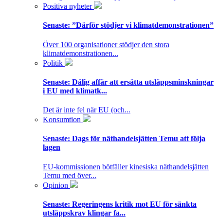
Positiva nyheter
Senaste:
”Därför stödjer vi klimatdemonstrationen”
Över 100 organisationer stödjer den stora
klimatdemonstrationen...
Politik
Senaste:
Dålig affär att ersätta utsläppsminskningar
i EU med klimatk...
Det är inte fel när EU (och...
Konsumtion
Senaste:
Dags för näthandelsjätten Temu att följa
lagen
EU-kommissionen bötfäller kinesiska näthandelsjätten
Temu med över...
Opinion
Senaste:
Regeringens kritik mot EU för sänkta
utsläppskrav klingar fa...