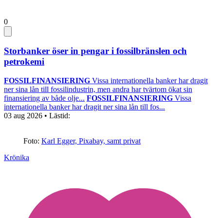
0
Storbanker öser in pengar i fossilbränslen och
petrokemi
FOSSILFINANSIERING
Vissa internationella banker har dragit
ner sina lån till fossilindustrin, men andra har tvärtom ökat sin
finansiering av både olje...
FOSSILFINANSIERING
Vissa
internationella banker har dragit ner sina lån till fos...
03 aug 2026
• Lästid:
Foto:
Karl Egger, Pixabay, samt privat
Krönika