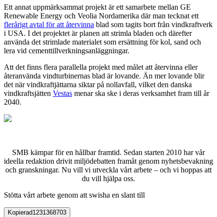
Ett annat uppmärksammat projekt är ett samarbete mellan GE
Renewable Energy och Veolia Nordamerika där man tecknat ett
flerårigt avtal för att återvinna
blad som tagits bort från vindkraftverk
i USA. I det projektet är planen att strimla
bladen
och därefter
använda det strimlade materialet som ersättning för kol, sand och
lera vid cementtillverkningsanläggningar.
Att det finns flera parallella projekt med målet att återvinna eller
återanvända vindturbinernas blad är lovande. Än mer lovande blir
det när vindkraftjättarna siktar på nollavfall, vilket den danska
vindkraftsjätten
Vestas
menar ska ske i deras verksamhet fram till år
2040.
SMB kämpar för en hållbar framtid. Sedan starten 2010 har vår
ideella redaktion drivit miljödebatten framåt genom nyhetsbevakning
och granskningar. Nu vill vi utveckla vårt arbete – och vi hoppas att
du vill hjälpa oss.
Stötta vårt arbete genom att swisha en slant till
Kopierad
1231368703