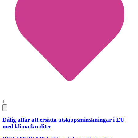
1
Dålig affär att ersätta utsläppsminskningar i EU
med klimatkrediter