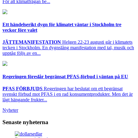
För att klimatfrågan be...
Ett händelserikt dygn för klimatet väntar i Stockholm tre
veckor före valet
JÄTTEMANIFESTATION
Helgen 22-23 augusti går i klimatets
tecken i Stockholm. En dygnslång manifestation med tal, musik och
upptåg följs av en...
Regeringen föreslår begränsat PFAS-förbud i väntan på EU
PFAS FÖRBJUDS
Regeringen har beslutat om ett begränsat
svenskt förbud mot PFAS i en rad konsumentprodukter. Men det är
lågt hängande frukter...
Nyheter
Senaste nyheterna