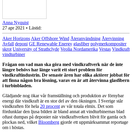
Anna Nyquist
27 apr 2021
• Lästid:
Aker Horizons
Aker Offshore Wind
Återanvändning
Återvinning
Avfall
deponi
GE Renewable Energy
glasfiber
polymerkompositer
skrot
University of Strathclyde
Veolia Nordamerika
Vestas
Vindkraft
vindturbiner
Frågan om vad man ska göra med vindkraftverk när de inte
längre behövs har länge varit ett stort problem för
vindkraftindustrin. De senaste åren har olika aktörer jobbat för
att finna någon bra lösning, varav en är att återvinna glasfibern
i turbin
bladen
.
Glädjande nog ökar vår framställning och produktion av förnybar
energi där vindkraft är en stor del av den ökningen. I Sverige står
vindkraften för hela
20 procent
av vår totala elmix. Det som
fördunklar den ljusa bilden är bland annat att vindturbinernas
blad
oftast dumpas på deponier när vindkraftverken blivit för gamla och
plockas ned
, vilket
Bloomberg
gjorde ett uppmärksammat reportage
om
i höstas.