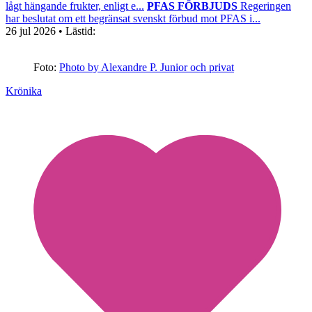
lågt hängande frukter, enligt e...
PFAS FÖRBJUDS
Regeringen
har beslutat om ett begränsat svenskt förbud mot PFAS i...
26 jul 2026
• Lästid:
Foto:
Photo by Alexandre P. Junior och privat
Krönika