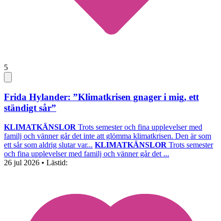
5
Frida Hylander: ”Klimatkrisen gnager i mig, ett
ständigt sår”
KLIMATKÄNSLOR
Trots semester och fina upplevelser med
familj och vänner går det inte att glömma klimatkrisen. Den är som
ett sår som aldrig slutar var...
KLIMATKÄNSLOR
Trots semester
och fina upplevelser med familj och vänner går det ...
26 jul 2026
• Lästid: