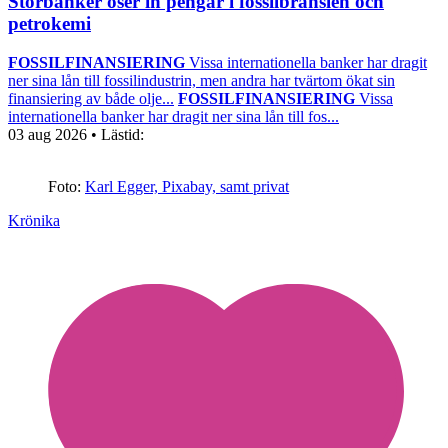
Storbanker öser in pengar i fossilbränslen och
petrokemi
FOSSILFINANSIERING
Vissa internationella banker har dragit
ner sina lån till fossilindustrin, men andra har tvärtom ökat sin
finansiering av både olje...
FOSSILFINANSIERING
Vissa
internationella banker har dragit ner sina lån till fos...
03 aug 2026
• Lästid:
Foto:
Karl Egger, Pixabay, samt privat
Krönika