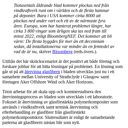
Tiotusentals åldrande blad kommer plockas ned från
vindkraftverk runt om i världen och de flesta hamnar
på deponier. Bara i USA kommer cirka 8000 att
plockas ned under vart och ett av de närmaste fyra
åren. Europa, som har hanterat problemet längre, har
cirka 3 800 vingar som årligen ska tas ned fram till
minst 2022, enligt BloombergNEF. Det kommer att bli
värre: De flesta byggdes för mer än ett decennium
sedan, då installationerna var mindre än en femtedel av
vad de är nu
, skriver
Bloomberg
(reds.övers.)
.
Utifrån det här skräckscenariot är det positivt att både företag och
forskare jobbar för att hitta lösningar på problemet. En lösning
som
går ut på att
återvinna glasfibern
i
bladen
utvecklas just nu i ett
samarbete mellan University of Strathclyde i Glasgow samt
företagen Aker Offshore Wind och Aker Horizons.
Trion arbetar för att skala upp och kommersialisera den
återvinningsprocess av
bladen
som utvecklats i ett laboratorie.
Fokuset är återvinning av glasförstärkta polymerkompositer som
används i vindkraftverk samt termisk återvinning och
efterbehandling av glasfibrer från glasförstärkt
polymerkompositskrot. Slutresultatet är enligt de samarbetande
parterna att glasfibrern
nästan
blir
som nytt.