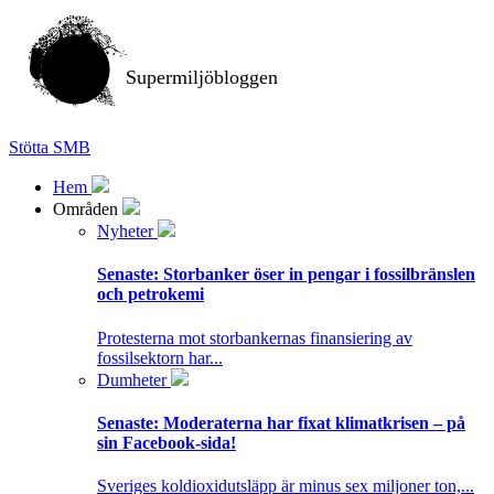
Supermiljöbloggen
Stötta SMB
Hem
Områden
Nyheter
Senaste:
Storbanker öser in pengar i fossilbränslen
och petrokemi
Protesterna mot storbankernas finansiering av
fossilsektorn har...
Dumheter
Senaste:
Moderaterna har fixat klimatkrisen – på
sin Facebook-sida!
Sveriges koldioxidutsläpp är minus sex miljoner ton,...