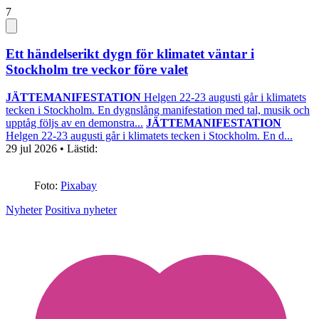
7
Ett händelserikt dygn för klimatet väntar i
Stockholm tre veckor före valet
JÄTTEMANIFESTATION
Helgen 22-23 augusti går i klimatets
tecken i Stockholm. En dygnslång manifestation med tal, musik och
upptåg följs av en demonstra...
JÄTTEMANIFESTATION
Helgen 22-23 augusti går i klimatets tecken i Stockholm. En d...
29 jul 2026
• Lästid:
Foto:
Pixabay
Nyheter
Positiva nyheter