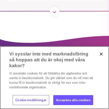
SMB kämpar för en hållbar framtid. Sedan
starten 2010 har vår ideella redaktion
drivit miljödebatten framåt genom
nyhetsbevakning och granskningar. Nu
vill vi utveckla vårt arbete – och vi
hoppas att du vill hjälpa oss.
Vi sysslar inte med marknadsföring
så hoppas att du är okej med våra
Stötta vårt arbete genom att swisha en slant till
kakor?
1231368703
Vi använder cookies för att förbättra din upplevelse och
Cookieinställningar
Copyright 2023 © Supermiljöbloggen
samla in besöksstatistik. Du gör såklart som du vill men att
kunna få in besöksstatistik är viktigt för oss som icke-
Läs vad vi vill göra
vinstdrivande organisation.
Cookie-inställningar
Acceptera alla cookies