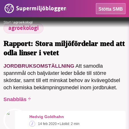
Supermiljöbloggen
Stötta SMB
HEM
Foto:
Pexels: Lucas
Start
/
agroekologi
agroekologi
OMRÅDEN
MILJÖFAKTA
Rapport: Stora miljöfördelar med att
odla linser i vetet
OM OSS
JORDBRUKSOMSTÄLLNING
Att samodla
spannmål och baljväxter leder både till större
Sök
Sparade inlägg
Tipsa oss
skördar, samt till ett minskat behov av kvävegödsel
och kemiska bekämpningsmedel inom jordbruket.
Facebook
Instagram
BlueSky
Snabbläs
Threads
LinkedIn
Hedvig Goldhahn
14 feb 2020
• Lästid:
2 min