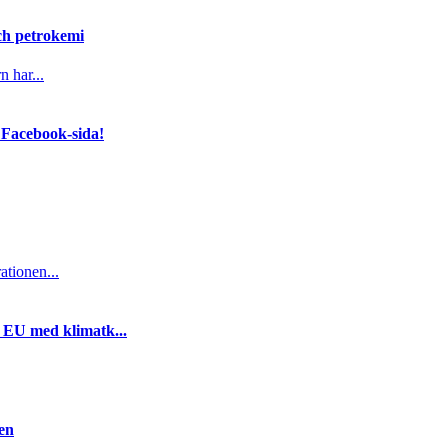
och petrokemi
n har...
 Facebook-sida!
ationen...
i EU med klimatk...
gen