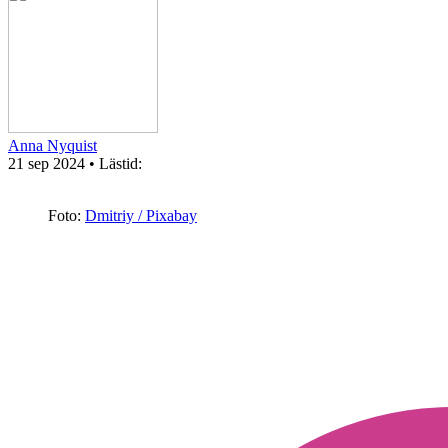
Anna Nyquist
21 sep 2024
• Lästid:
Foto:
Dmitriy / Pixabay