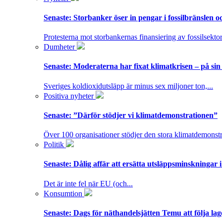
Senaste:
Storbanker öser in pengar i fossilbränslen 
Protesterna mot storbankernas finansiering av fossilsektor
Dumheter
Senaste:
Moderaterna har fixat klimatkrisen – på sin
Sveriges koldioxidutsläpp är minus sex miljoner ton,...
Positiva nyheter
Senaste:
”Därför stödjer vi klimatdemonstrationen”
Över 100 organisationer stödjer den stora klimatdemonstr
Politik
Senaste:
Dålig affär att ersätta utsläppsminskningar 
Det är inte fel när EU (och...
Konsumtion
Senaste:
Dags för näthandelsjätten Temu att följa la