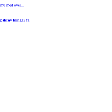
emu med över...
skrav klingar fa...