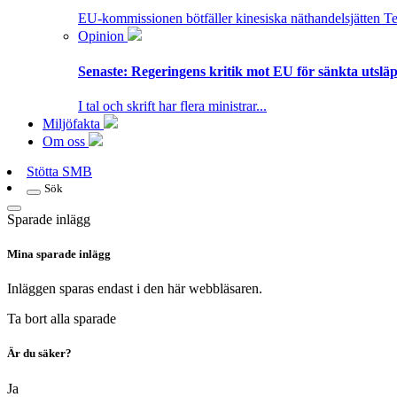
EU-kommissionen bötfäller kinesiska näthandelsjätten T
Opinion
Senaste:
Regeringens kritik mot EU för sänkta utsläpp
I tal och skrift har flera ministrar...
Miljöfakta
Om oss
Stötta SMB
Sök
Sparade inlägg
Mina sparade inlägg
Inläggen sparas endast i den här webbläsaren.
Ta bort alla sparade
Är du säker?
Ja