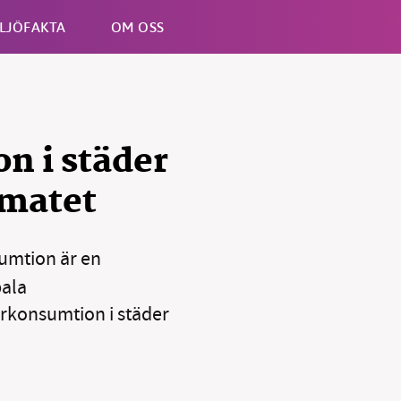
LJÖFAKTA
OM OSS
Esc
n i städer
imatet
sumtion är en
bala
erkonsumtion i städer