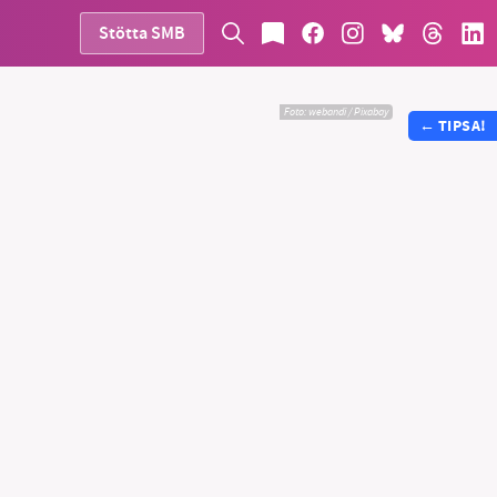
Stötta SMB
Foto:
webandi / Pixabay
←
TIPSA!