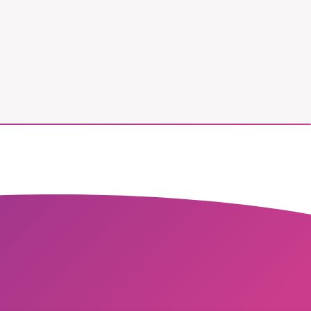
vår
ete –