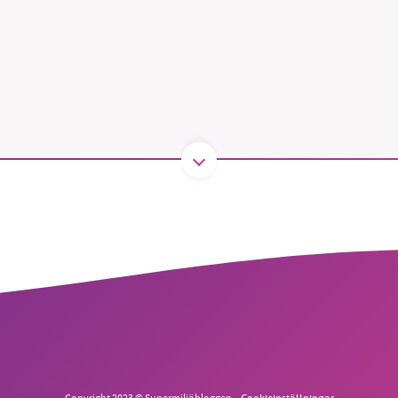
B kämpar för en hållbar framtid. Sedan starten 2010 har 
ideella redaktion drivit miljödebatten framåt genom
tsbevakning och granskningar. Nu vill vi utveckla vårt arb
och vi hoppas att du vill hjälpa oss.
Stötta vårt arbete genom att swisha en slant till
1231368703
Läs vad vi vill göra
Copyright 2023 © Supermiljöbloggen
Cookieinställningar