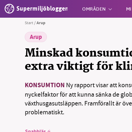
Supermiljöbloggen
OMRÅDEN
MI
Start
/
Arup
Arup
Shift + S
Minskad konsumtio
extra viktigt för kl
KONSUMTION
Ny rapport visar att kon
nyckelfaktor för att kunna sänka de glo
växthusgasutsläppen. Framförallt är öv
problematiskt.
Snabbläs