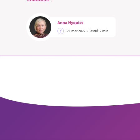
Anna Nyquist
21 mar 2022
• Lästid:
2 min
SM
nyhe