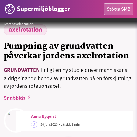
Supermiljöbloggen
Stötta SMB
HEM
Foto:
Jeyaratnam Caniceus / Pixabay
Start
/
axelrotation
OMRÅDEN
axelrotation
MILJÖFAKTA
Pumpning av grundvatten
påverkar jordens axelrotation
OM OSS
GRUNDVATTEN
Enligt en ny studie driver människans
SMB kämpar för en hållbar framtid. Sedan
aldrig sinande behov av grundvatten på en förskjutning
starten 2010 har vår ideella redaktion drivit
Sök
Sparade inlägg
Tipsa oss
av jordens rotationsaxel.
miljödebatten framåt genom
nyhetsbevakning och granskningar. Nu vill vi
Snabbläs
Facebook
Instagram
BlueSky
utveckla vårt arbete – och vi hoppas att du
vill hjälpa oss.
Threads
LinkedIn
Anna Nyquist
30 jun 2023
• Lästid:
2 min
Stötta vårt arbete genom att swisha en slant till