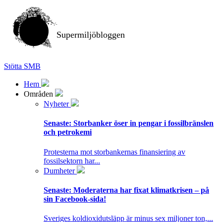
Supermiljöbloggen
Stötta SMB
Hem
Områden
Nyheter
Senaste:
Storbanker öser in pengar i fossilbränslen
och petrokemi
Protesterna mot storbankernas finansiering av
fossilsektorn har...
Dumheter
Senaste:
Moderaterna har fixat klimatkrisen – på
sin Facebook-sida!
Sveriges koldioxidutsläpp är minus sex miljoner ton,...