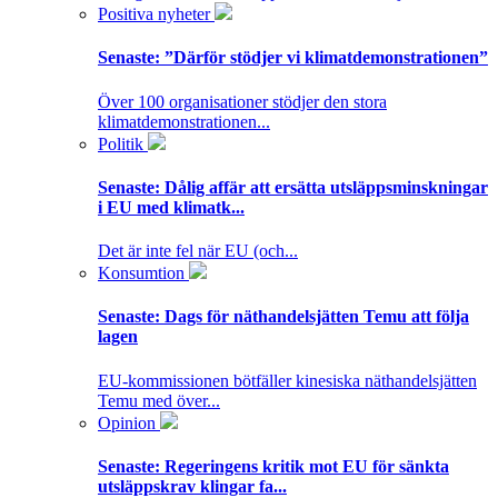
Positiva nyheter
Senaste:
”Därför stödjer vi klimatdemonstrationen”
Över 100 organisationer stödjer den stora
klimatdemonstrationen...
Politik
Senaste:
Dålig affär att ersätta utsläppsminskningar
i EU med klimatk...
Det är inte fel när EU (och...
Konsumtion
Senaste:
Dags för näthandelsjätten Temu att följa
lagen
EU-kommissionen bötfäller kinesiska näthandelsjätten
Temu med över...
Opinion
Senaste:
Regeringens kritik mot EU för sänkta
utsläppskrav klingar fa...