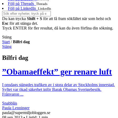
Följ på Threads
Threads
Följ på LinkedIn
LinkedIn
Du kan trycka
Shift + S
för att få fram sökfältet när som helst och
Esc
för att stänga det.
Tryck ENTER för fler resultat, då kan du även förfina din sökning.
Stäng
Start
/
Bilfri dag
Stäng
Bilfri dag
”Obamaeffekt” ger renare luft
I onsdags stängdes trafiken av i stora delar av Stockholms innerstad.
Syftet var ökad säkerhet inför Barak Obamas Sverigebesök.
Frånvaron ...
Snabbläs
Paula Lenninger
paula@supermiljobloggen.se
08 sep 2013
• Lästid:
1 min