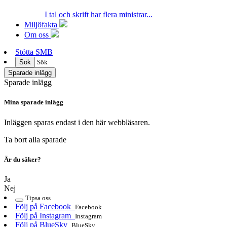
I tal och skrift har flera ministrar...
Miljöfakta
Om oss
Stötta SMB
Sök
Sök
Sparade inlägg
Sparade inlägg
Mina sparade inlägg
Inläggen sparas endast i den här webbläsaren.
Ta bort alla sparade
Är du säker?
Ja
Nej
Tipsa oss
Följ på Facebook
Facebook
Följ på Instagram
Instagram
Följ på BlueSky
BlueSky