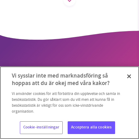
SMB kämpar för en hållbar framtid. Sedan
starten 2010 har vår ideella redaktion drivit
miljödebatten framåt genom
nyhetsbevakning och granskningar. Nu vill vi
utveckla vårt arbete – och vi hoppas att du
vill hjälpa oss.
Vi sysslar inte med marknadsföring så
Stötta vårt arbete genom att swisha en slant till
hoppas att du är okej med våra kakor?
Copyright 2023 © Supermiljöbloggen
Cookieinställningar
1231368703
Vi använder cookies för att förbättra din upplevelse och samla in
besöksstatistik. Du gör såklart som du vill men att kunna få in
besöksstatistik är viktigt för oss som icke-vinstdrivande
Läs vad vi vill göra
organisation.
Cookie-inställningar
Acceptera alla cookies