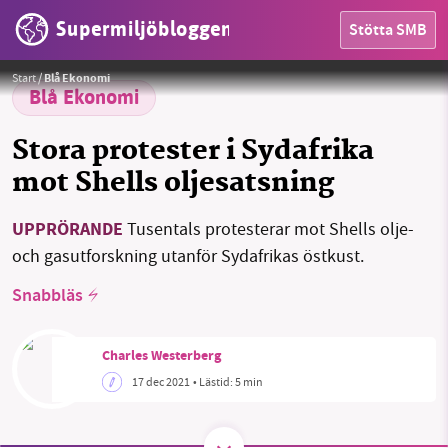
Supermiljöbloggen
Stötta SMB
HEM
Foto:
Pixabay
Start
/
Blå Ekonomi
OMRÅDEN
Blå Ekonomi
MILJÖFAKTA
Stora protester i Sydafrika
mot Shells oljesatsning
OM OSS
UPPRÖRANDE
Tusentals protesterar mot Shells olje-
och gasutforskning utanför Sydafrikas östkust.
Sök
Sparade inlägg
Tipsa oss
Snabbläs
Facebook
Instagram
BlueSky
Charles Westerberg
Threads
LinkedIn
17 dec 2021
• Lästid:
5 min