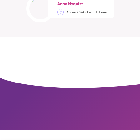
Anna Nyquist
15 jan 2024
• Lästid:
1 min
SM
nyhe