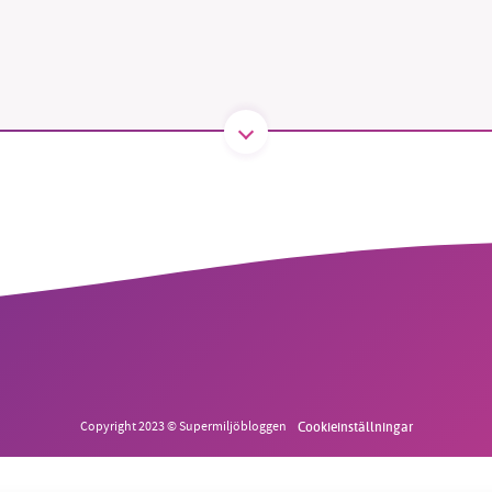
B kämpar för en hållbar framtid. Sedan starten 2010 har 
ideella redaktion drivit miljödebatten framåt genom
tsbevakning och granskningar. Nu vill vi utveckla vårt arb
och vi hoppas att du vill hjälpa oss.
Stötta vårt arbete genom att swisha en slant till
1231368703
Läs vad vi vill göra
Copyright 2023 © Supermiljöbloggen
Cookieinställningar