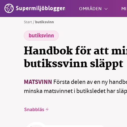
Supermiljöbloggen
OMRÅDEN
MI
Start
/
butiksvinn
butiksvinn
Shift + S
Handbok för att m
butikssvinn släppt
MATSVINN
Första delen av en ny handbok
minska matsvinnet i butiksledet har släp
Snabbläs