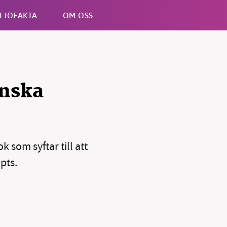
LJÖFAKTA
OM OSS
Esc
inska
 som syftar till att
pts.