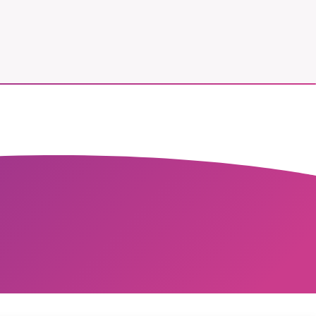
vår
ete –