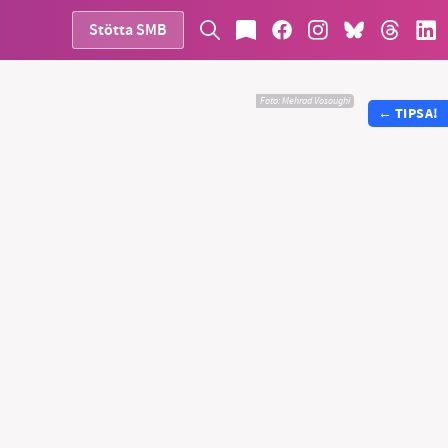
Stötta SMB
Foto:
Mehrad Vosoughi
←
TIPSA!