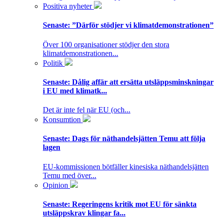
Positiva nyheter
Senaste:
”Därför stödjer vi klimatdemonstrationen”
Över 100 organisationer stödjer den stora
klimatdemonstrationen...
Politik
Senaste:
Dålig affär att ersätta utsläppsminskningar
i EU med klimatk...
Det är inte fel när EU (och...
Konsumtion
Senaste:
Dags för näthandelsjätten Temu att följa
lagen
EU-kommissionen bötfäller kinesiska näthandelsjätten
Temu med över...
Opinion
Senaste:
Regeringens kritik mot EU för sänkta
utsläppskrav klingar fa...