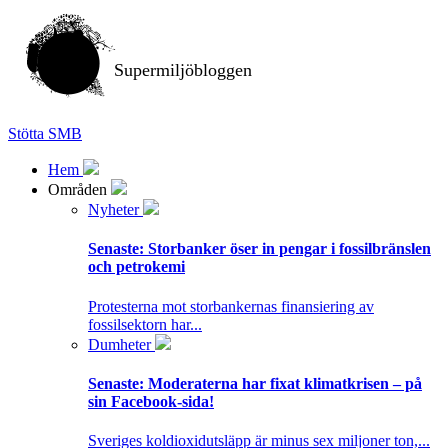
Supermiljöbloggen
Stötta SMB
Hem
Områden
Nyheter
Senaste:
Storbanker öser in pengar i fossilbränslen
och petrokemi
Protesterna mot storbankernas finansiering av
fossilsektorn har...
Dumheter
Senaste:
Moderaterna har fixat klimatkrisen – på
sin Facebook-sida!
Sveriges koldioxidutsläpp är minus sex miljoner ton,...