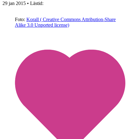
29 jan 2015
• Lästid:
Foto:
Korall ( Creative Commons Attribution-Share
Alike 3.0 Unported license)