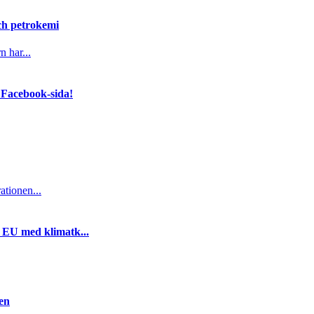
och petrokemi
n har...
 Facebook-sida!
ationen...
i EU med klimatk...
gen