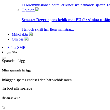
EU-kommissionen bötfäller kinesiska näthandelsjätten T
Opinion
Senaste:
Regeringens kritik mot EU för sänkta utsläpp
I tal och skrift har flera ministrar...
Miljöfakta
Om oss
Stötta SMB
Sök
Sparade inlägg
Mina sparade inlägg
Inläggen sparas endast i den här webbläsaren.
Ta bort alla sparade
Är du säker?
Ja