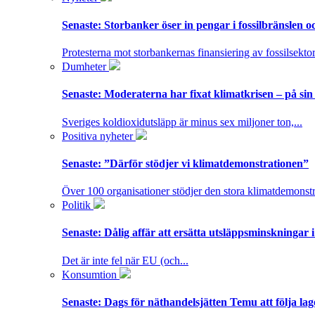
Senaste:
Storbanker öser in pengar i fossilbränslen 
Protesterna mot storbankernas finansiering av fossilsektor
Dumheter
Senaste:
Moderaterna har fixat klimatkrisen – på sin
Sveriges koldioxidutsläpp är minus sex miljoner ton,...
Positiva nyheter
Senaste:
”Därför stödjer vi klimatdemonstrationen”
Över 100 organisationer stödjer den stora klimatdemonstr
Politik
Senaste:
Dålig affär att ersätta utsläppsminskningar 
Det är inte fel när EU (och...
Konsumtion
Senaste:
Dags för näthandelsjätten Temu att följa la