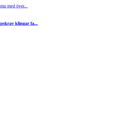
emu med över...
skrav klingar fa...