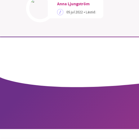
Anna Ljungström
05 jul 2022
• Lästid: