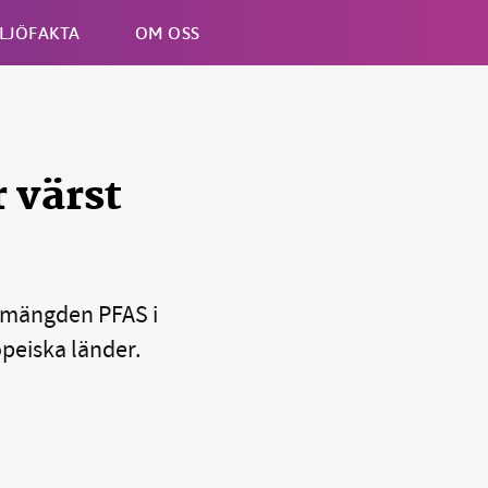
LJÖFAKTA
OM OSS
Esc
 värst
 mängden PFAS i
B kämpar för en hållbar framtid. Sedan starten 2010 har 
ideella redaktion drivit miljödebatten framåt genom
peiska länder.
tsbevakning och granskningar. Nu vill vi utveckla vårt arb
och vi hoppas att du vill hjälpa oss.
Stötta vårt arbete genom att swisha en slant till