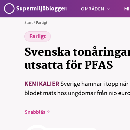
Supermiljöbloggen
OMRÅDEN
MI
Start
/
Farligt
Farligt
Shift + S
Svenska tonåringar
utsatta för PFAS
KEMIKALIER
Sverige hamnar i topp när
SM
blodet mäts hos ungdomar från nio euro
nyhe
Snabbläs