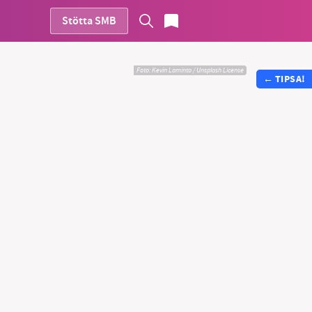
Stötta SMB
Foto:
Kevin Laminto / Unsplash License
←
TIPSA!
vår
ete –