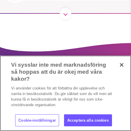
1231368703
Läs vad vi vill göra
Vi sysslar inte med marknadsföring
så hoppas att du är okej med våra
kakor?
Vi använder cookies för att förbättra din upplevelse och
Copyright 2023 © Supermiljöbloggen
Cookieinställningar
samla in besöksstatistik. Du gör såklart som du vill men att
kunna få in besöksstatistik är viktigt för oss som icke-
vinstdrivande organisation.
Cookie-inställningar
Acceptera alla cookies