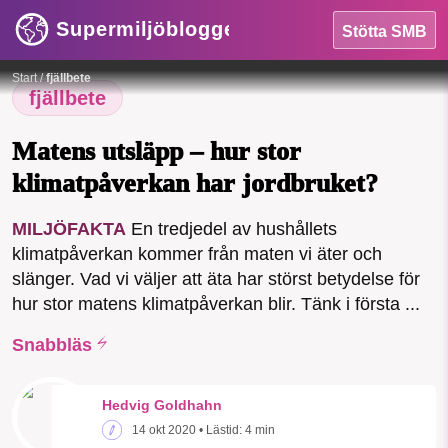
Supermiljöbloggen
Stötta SMB
HEM
Foto:
Pixabay
Start
/
fjällbete
OMRÅDEN
fjällbete
MILJÖFAKTA
Matens utsläpp – hur stor
klimatpåverkan har jordbruket?
OM OSS
MILJÖFAKTA
En tredjedel av hushållets
SMB kämpar för en hållbar framtid. Sedan
klimatpåverkan kommer från maten vi äter och
Sök
Sparade inlägg
Tipsa oss
starten 2010 har vår ideella redaktion
slänger. Vad vi väljer att äta har störst betydelse för
drivit miljödebatten framåt genom
hur stor matens klimatpåverkan blir. Tänk i första ...
nyhetsbevakning och granskningar. Nu
Facebook
Instagram
BlueSky
vill vi utveckla vårt arbete – och vi
Snabbläs
hoppas att du vill hjälpa oss.
Threads
LinkedIn
Hedvig Goldhahn
Stötta vårt arbete genom att swisha en slant till
14 okt 2020
• Lästid:
4 min