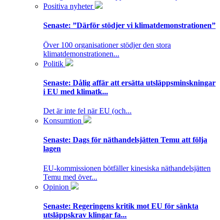
Positiva nyheter
Senaste:
”Därför stödjer vi klimatdemonstrationen”
Över 100 organisationer stödjer den stora
klimatdemonstrationen...
Politik
Senaste:
Dålig affär att ersätta utsläppsminskningar
i EU med klimatk...
Det är inte fel när EU (och...
Konsumtion
Senaste:
Dags för näthandelsjätten Temu att följa
lagen
EU-kommissionen bötfäller kinesiska näthandelsjätten
Temu med över...
Opinion
Senaste:
Regeringens kritik mot EU för sänkta
utsläppskrav klingar fa...