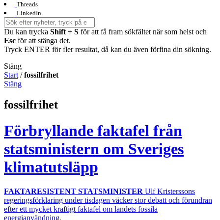
Threads
LinkedIn
Du kan trycka
Shift + S
för att få fram sökfältet när som helst och
Esc
för att stänga det.
Tryck ENTER för fler resultat, då kan du även förfina din sökning.
Stäng
Start
/
fossilfrihet
Stäng
fossilfrihet
Förbryllande faktafel från
statsministern om Sveriges
klimatutsläpp
FAKTARESISTENT STATSMINISTER
Ulf Kristerssons
regeringsförklaring under tisdagen väcker stor debatt och förundran
efter ett mycket kraftigt faktafel om landets fossila
energianvändning.