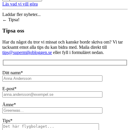
Läs vad vi vill göra
Laddar fler nyheter...
←
Tipsa!
Tipsa oss
Har du något du tror vi missat och kanske borde skriva om? Vi tar
tacksamt emot alla tips du kan bidra med. Maila direkt till
tips@supermiljobloggen.se
eller fyll i formuläret nedan.
Ditt namn*
E-post*
Ämne*
Tips*