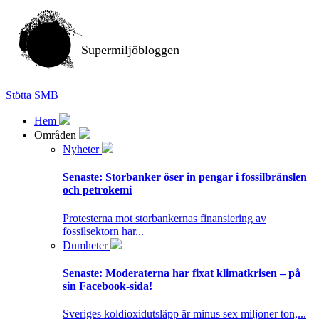
Supermiljöbloggen
Stötta SMB
Hem
Områden
Nyheter
Senaste:
Storbanker öser in pengar i fossilbränslen
och petrokemi
Protesterna mot storbankernas finansiering av
fossilsektorn har...
Dumheter
Senaste:
Moderaterna har fixat klimatkrisen – på
sin Facebook-sida!
Sveriges koldioxidutsläpp är minus sex miljoner ton,...