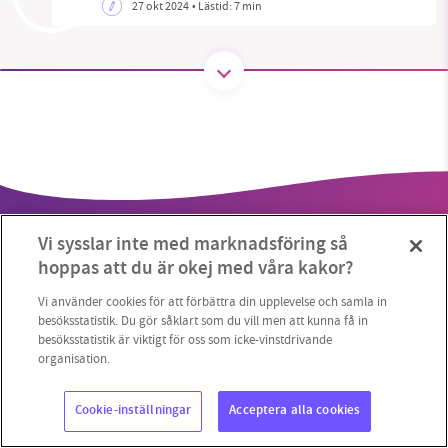
27 okt 2024
• Lästid:
7 min
SMB kämpar för en hållbar framtid. Sedan
starten 2010 har vår ideella redaktion drivit
miljödebatten framåt genom
nyhetsbevakning och granskningar. Nu vill vi
utveckla vårt arbete – och vi hoppas att du
vill hjälpa oss.
Vi sysslar inte med marknadsföring så
Stötta vårt arbete genom att swisha en slant till
hoppas att du är okej med våra kakor?
1231368703
Vi använder cookies för att förbättra din upplevelse och samla in
besöksstatistik. Du gör såklart som du vill men att kunna få in
besöksstatistik är viktigt för oss som icke-vinstdrivande
Copyright 2023 © Supermiljöbloggen
Cookieinställningar
Läs vad vi vill göra
organisation.
Cookie-inställningar
Acceptera alla cookies