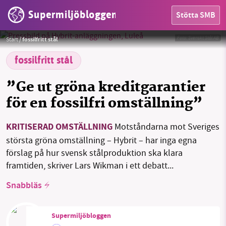
Supermiljöbloggen
Stötta SMB
HEM
Foto: Svenskt Stål AB
Start
/
fossilfritt stål
OMRÅDEN
fossilfritt stål
MILJÖFAKTA
”Ge ut gröna kreditgarantier
OM OSS
för en fossilfri omställning”
KRITISERAD OMSTÄLLNING
Motståndarna mot Sveriges
Sök
Sparade inlägg
Tipsa oss
största gröna omställning – Hybrit – har inga egna
förslag på hur svensk stålproduktion ska klara
Facebook
Instagram
BlueSky
framtiden, skriver Lars Wikman i ett debatt...
Snabbläs
Threads
LinkedIn
Supermiljöbloggen