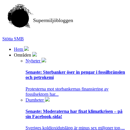
Supermiljöbloggen
Stötta SMB
Hem
Områden
Nyheter
Senaste:
Storbanker öser in pengar i fossilbränslen
och petrokemi
Protesterna mot storbankernas finansiering av
fossilsektorn har...
Dumheter
Senaste:
Moderaterna har fixat klimatkrisen – på
sin Facebook-sida!
Sveriges koldioxidutsläpp är minus sex miljoner ton,...