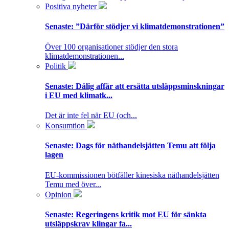
Positiva nyheter
Senaste:
”Därför stödjer vi klimatdemonstrationen”
Över 100 organisationer stödjer den stora
klimatdemonstrationen...
Politik
Senaste:
Dålig affär att ersätta utsläppsminskningar
i EU med klimatk...
Det är inte fel när EU (och...
Konsumtion
Senaste:
Dags för näthandelsjätten Temu att följa
lagen
EU-kommissionen bötfäller kinesiska näthandelsjätten
Temu med över...
Opinion
Senaste:
Regeringens kritik mot EU för sänkta
utsläppskrav klingar fa...