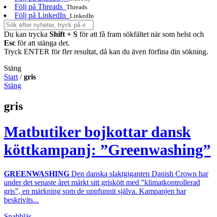
Följ på Threads
Threads
Följ på LinkedIn
LinkedIn
Du kan trycka
Shift + S
för att få fram sökfältet när som helst och
Esc
för att stänga det.
Tryck ENTER för fler resultat, då kan du även förfina din sökning.
Stäng
Start
/
gris
Stäng
gris
Matbutiker bojkottar dansk
köttkampanj: ”Greenwashing”
GREENWASHING
Den danska slaktgiganten Danish Crown har
under det senaste året märkt sitt griskött med ”klimatkontrollerad
gris”, en märkning som de uppfunnit själva. Kampanjen har
beskrivits...
Snabbläs