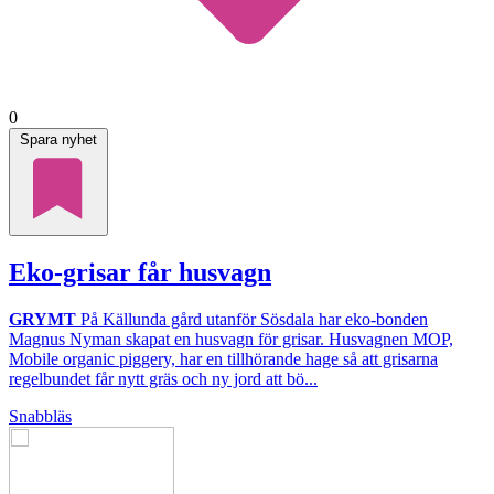
0
Spara nyhet
Eko-grisar får husvagn
GRYMT
På Källunda gård utanför Sösdala har eko-bonden
Magnus Nyman skapat en husvagn för grisar. Husvagnen MOP,
Mobile organic piggery, har en tillhörande hage så att grisarna
regelbundet får nytt gräs och ny jord att bö...
Snabbläs