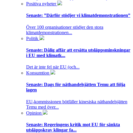
Positiva nyheter
Senaste:
”Därför stödjer vi klimatdemonstrationen”
Över 100 organisationer stödjer den stora
klimatdemonstrationen...
Politik
Senaste:
Dålig affär att ersätta utsläppsminskningar
i EU med klimatk...
Det är inte fel när EU (och...
Konsumtion
Senaste:
Dags för näthandelsjätten Temu att följa
lagen
EU-kommissionen bötfäller kinesiska näthandelsjätten
Temu med över...
Opinion
Senaste:
Regeringens kritik mot EU för sänkta
utsläppskrav klingar fa...