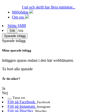
I tal och skrift har flera ministrar...
Miljöfakta
Om oss
Stötta SMB
Sök
Sök
Sparade inlägg
Sparade inlägg
Mina sparade inlägg
Inläggen sparas endast i den här webbläsaren.
Ta bort alla sparade
Är du säker?
Ja
Nej
Tipsa oss
Följ på Facebook
Facebook
Följ på Instagram
Instagram
Följ på BlueSky
BlueSky