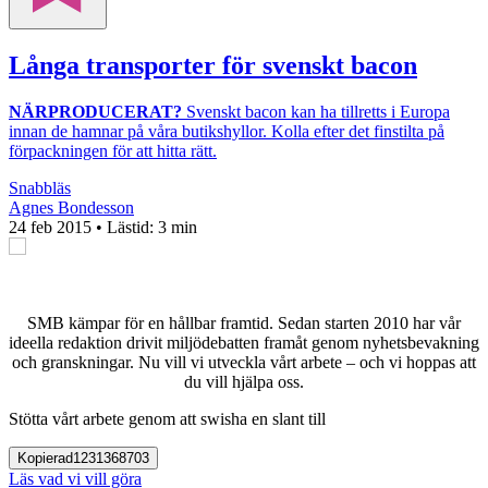
Långa transporter för svenskt bacon
NÄRPRODUCERAT?
Svenskt bacon kan ha tillretts i Europa
innan de hamnar på våra butikshyllor. Kolla efter det finstilta på
förpackningen för att hitta rätt.
Snabbläs
Agnes Bondesson
24 feb 2015
• Lästid:
3 min
SMB kämpar för en hållbar framtid. Sedan starten 2010 har vår
ideella redaktion drivit miljödebatten framåt genom nyhetsbevakning
och granskningar. Nu vill vi utveckla vårt arbete – och vi hoppas att
du vill hjälpa oss.
Stötta vårt arbete genom att swisha en slant till
Kopierad
1231368703
Läs vad vi vill göra