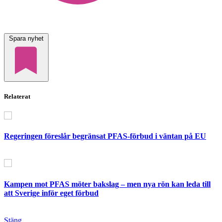
Spara nyhet
Relaterat
Regeringen föreslår begränsat PFAS-förbud i väntan på EU
Kampen mot PFAS möter bakslag – men nya rön kan leda till
att Sverige inför eget förbud
Stäng