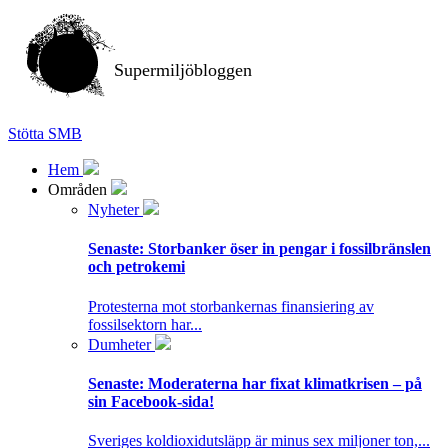
Supermiljöbloggen
Stötta SMB
Hem
Områden
Nyheter
Senaste:
Storbanker öser in pengar i fossilbränslen
och petrokemi
Protesterna mot storbankernas finansiering av
fossilsektorn har...
Dumheter
Senaste:
Moderaterna har fixat klimatkrisen – på
sin Facebook-sida!
Sveriges koldioxidutsläpp är minus sex miljoner ton,...