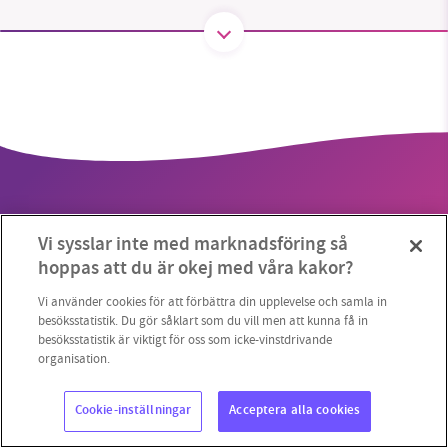
SMB kämpar för en hållbar framtid. Sedan
starten 2010 har vår ideella redaktion drivit
miljödebatten framåt genom
nyhetsbevakning och granskningar. Nu vill vi
utveckla vårt arbete – och vi hoppas att du
vill hjälpa oss.
Vi sysslar inte med marknadsföring så
Stötta vårt arbete genom att swisha en slant till
hoppas att du är okej med våra kakor?
1231368703
Copyright 2023 © Supermiljöbloggen
Cookieinställningar
Vi använder cookies för att förbättra din upplevelse och samla in
besöksstatistik. Du gör såklart som du vill men att kunna få in
besöksstatistik är viktigt för oss som icke-vinstdrivande
Läs vad vi vill göra
organisation.
Cookie-inställningar
Acceptera alla cookies