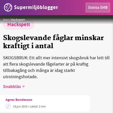
Supermiljöbloggen
Stötta SMB
HEM
Foto:
Alastair Rae
Start
/
Hackspett
OMRÅDEN
Hackspett
MILJÖFAKTA
Skogslevande fåglar minskar
kraftigt i antal
OM OSS
SKOGSBRUK: Ett allt mer intensivt skogsbruk har lett till
att flera skogslevande fågelarter är på kraftig
Sök
Sparade inlägg
Tipsa oss
tillbakagång och många är idag starkt
utrotningshotade.
Facebook
Instagram
BlueSky
Snabbläs
Threads
LinkedIn
Agnes Bondesson
16 jun 2015
• Lästid:
2 min