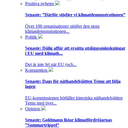
Positiva nyheter
Senaste:
”Därför stödjer vi klimatdemonstrationen”
Över 100 organisationer stödjer den stora
klimatdemonstrationen...
Politik
Senaste:
Dålig affär att ersätta utsläppsminskningar
i EU med klimatk...
Det är inte fel när EU (och...
Konsumtion
Senaste:
Dags för näthandelsjätten Temu att följa
lagen
EU-kommissionen bötfäller kinesiska näthandelsjätten
Temu med över...
Opinion
Senaste:
Goldmann listar klimatfördröjarnas
”Sommartrippel”