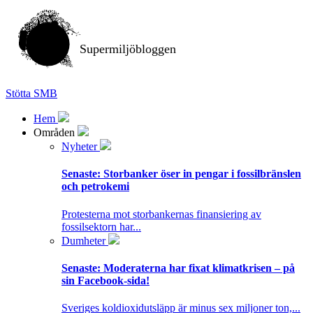
Supermiljöbloggen
Stötta SMB
Hem
Områden
Nyheter
Senaste:
Storbanker öser in pengar i fossilbränslen
och petrokemi
Protesterna mot storbankernas finansiering av
fossilsektorn har...
Dumheter
Senaste:
Moderaterna har fixat klimatkrisen – på
sin Facebook-sida!
Sveriges koldioxidutsläpp är minus sex miljoner ton,...