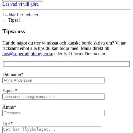
Läs vad vi vill göra
Laddar fler nyheter...
←
Tipsa!
Tipsa oss
Har du något du tror vi missat och kanske borde skriva om? Vi tar
tacksamt emot alla tips du kan bidra med. Maila direkt till
tips@supermiljobloggen.se
eller fyll i formuläret nedan.
Ditt namn*
E-post*
Ämne*
Tips*