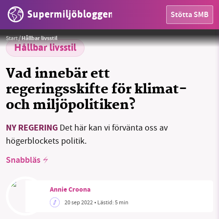
Supermiljöbloggen
Stötta SMB
Statsministern öppnar för dialog om regeringens klimatpolitik i vår – kommer han att lyssna?
Foto:
Moderaterna
HEM
Start
/
Hållbar livsstil
Hållbar livsstil
OMRÅDEN
Vad innebär ett
MILJÖFAKTA
regeringsskifte för klimat-
och miljöpolitiken?
OM OSS
NY REGERING
Det här kan vi förvänta oss av
högerblockets politik.
Sök
Sparade inlägg
Tipsa oss
Snabbläs
Facebook
Instagram
BlueSky
Annie Croona
Threads
LinkedIn
20 sep 2022
• Lästid:
5 min