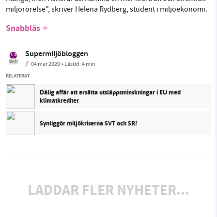
miljörörelse", skriver Helena Rydberg, student i miljöekonomi.
Snabbläs
Supermiljöbloggen
04 mar 2020
• Lästid:
4 min
RELATERAT
Dålig affär att ersätta utsläppsminskningar i EU med
klimatkrediter
Synliggör miljökriserna SVT och SR!
LADDAR FLER NYHETER...