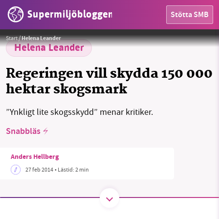
Supermiljöbloggen
Stötta SMB
HEM
Start
/
Helena Leander
OMRÅDEN
Helena Leander
MILJÖFAKTA
Regeringen vill skydda 150 000
hektar skogsmark
OM OSS
”Ynkligt lite skogsskydd” menar kritiker.
Snabbläs
Sök
Sparade inlägg
Tipsa oss
Anders Hellberg
Facebook
Instagram
BlueSky
27 feb 2014
• Lästid:
2 min
Threads
LinkedIn