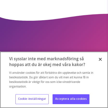
SMB kämpar för en hållbar framtid. Sedan
starten 2010 har vår ideella redaktion drivit
miljödebatten framåt genom
nyhetsbevakning och granskningar. Nu vill vi
utveckla vårt arbete – och vi hoppas att du
vill hjälpa oss.
Copyright 2023 © Supermiljöbloggen
Cookieinställningar
Vi sysslar inte med marknadsföring så
Stötta vårt arbete genom att swisha en slant till
hoppas att du är okej med våra kakor?
1231368703
Vi använder cookies för att förbättra din upplevelse och samla in
besöksstatistik. Du gör såklart som du vill men att kunna få in
besöksstatistik är viktigt för oss som icke-vinstdrivande
Läs vad vi vill göra
organisation.
Cookie-inställningar
Acceptera alla cookies