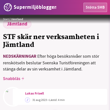
Supermiljöbloggen
Stötta SMB
Foto:
MartinKra / Pixabay License
Start
/
Jämtland
HEM
Jämtland
OMRÅDEN
STF skär ner verksamheten i
Jämtland
MILJÖFAKTA
NEDSKÄRNINGAR
Efter höga besöksnivåer som stör
OM OSS
renskötseln beslutar Svenska Turistföreningen att
stänga delar av sin verksamhet i Jämtland.
Sök
Sparade inlägg
Tipsa oss
Snabbläs
Facebook
Instagram
BlueSky
Lukas Frisell
31 aug 2023
• Lästid:
4 min
Threads
LinkedIn