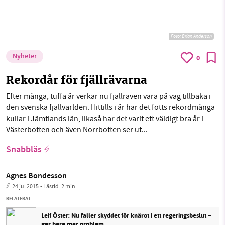
Foto:
Brian Anderson
Nyheter
0
Rekordår för fjällrävarna
Efter många, tuffa år verkar nu fjällräven vara på väg tillbaka i
den svenska fjällvärlden. Hittills i år har det fötts rekordmånga
kullar i Jämtlands län, likaså har det varit ett väldigt bra år i
Västerbotten och även Norrbotten ser ut...
Snabbläs
Agnes Bondesson
24 jul 2015
• Lästid:
2 min
RELATERAT
Leif Öster: Nu faller skyddet för knärot i ett regeringsbeslut –
ger bara mer problem