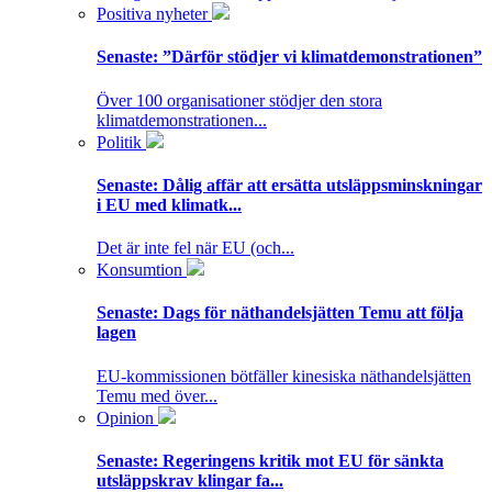
Positiva nyheter
Senaste:
”Därför stödjer vi klimatdemonstrationen”
Över 100 organisationer stödjer den stora
klimatdemonstrationen...
Politik
Senaste:
Dålig affär att ersätta utsläppsminskningar
i EU med klimatk...
Det är inte fel när EU (och...
Konsumtion
Senaste:
Dags för näthandelsjätten Temu att följa
lagen
EU-kommissionen bötfäller kinesiska näthandelsjätten
Temu med över...
Opinion
Senaste:
Regeringens kritik mot EU för sänkta
utsläppskrav klingar fa...