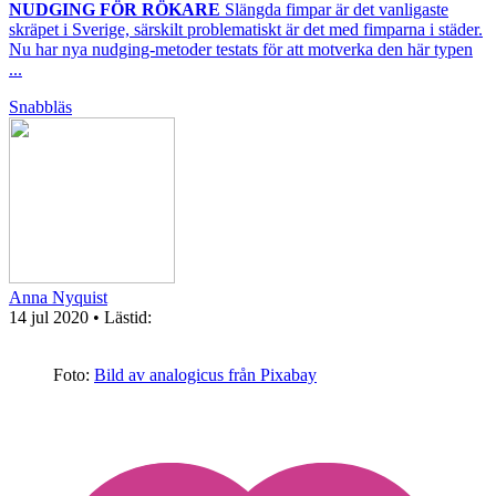
NUDGING FÖR RÖKARE
Slängda fimpar är det vanligaste
skräpet i Sverige, särskilt problematiskt är det med fimparna i städer.
Nu har nya nudging-metoder testats för att motverka den här typen
...
Snabbläs
Anna Nyquist
14 jul 2020
• Lästid:
Foto:
Bild av analogicus från Pixabay