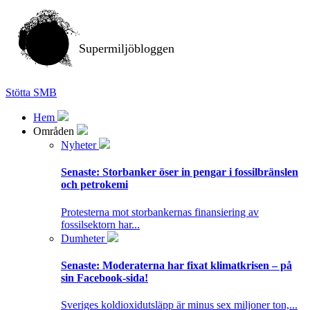
Supermiljöbloggen
Stötta SMB
Hem
Områden
Nyheter
Senaste:
Storbanker öser in pengar i fossilbränslen
och petrokemi
Protesterna mot storbankernas finansiering av
fossilsektorn har...
Dumheter
Senaste:
Moderaterna har fixat klimatkrisen – på
sin Facebook-sida!
Sveriges koldioxidutsläpp är minus sex miljoner ton,...