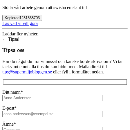
Stötta vårt arbete genom att swisha en slant till
Kopierad
1231368703
Läs vad vi vill göra
Laddar fler nyheter...
←
Tipsa!
Tipsa oss
Har du något du tror vi missat och kanske borde skriva om? Vi tar
tacksamt emot alla tips du kan bidra med. Maila direkt till
tips@supermiljobloggen.se
eller fyll i formuläret nedan.
Ditt namn*
E-post*
Ämne*