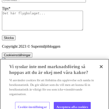
Tips*
Lämna detta fält tomt.
Copyright 2023 © Supermiljöbloggen
Cookieinställningar
Vi sysslar inte med marknadsföring så
hoppas att du är okej med våra kakor?
SMB kämpar för en hållbar framtid. Sedan starten 2010 har vår
Vi använder cookies för att förbättra din upplevelse och samla in
ideella redaktion drivit miljödebatten framåt genom nyhetsbevakning
besöksstatistik. Du gör såklart som du vill men att kunna få in
och granskningar. Nu vill vi utveckla vårt arbete – och vi hoppas att
besöksstatistik är viktigt för oss som icke-vinstdrivande
du vill hjälpa oss.
organisation.
Stötta vårt arbete genom att swisha en slant till
Kopierad
1231368703
Cookie-inställningar
Acceptera alla cookies