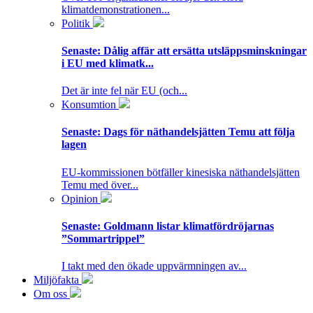
klimatdemonstrationen...
Politik
Senaste:
Dålig affär att ersätta utsläppsminskningar
i EU med klimatk...
Det är inte fel när EU (och...
Konsumtion
Senaste:
Dags för näthandelsjätten Temu att följa
lagen
EU-kommissionen bötfäller kinesiska näthandelsjätten
Temu med över...
Opinion
Senaste:
Goldmann listar klimatfördröjarnas
”Sommartrippel”
I takt med den ökade uppvärmningen av...
Miljöfakta
Om oss