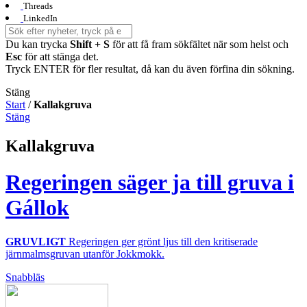
Threads
LinkedIn
Du kan trycka
Shift + S
för att få fram sökfältet när som helst och
Esc
för att stänga det.
Tryck ENTER för fler resultat, då kan du även förfina din sökning.
Stäng
Start
/
Kallakgruva
Stäng
Kallakgruva
Regeringen säger ja till gruva i
Gállok
GRUVLIGT
Regeringen ger grönt ljus till den kritiserade
järnmalmsgruvan utanför Jokkmokk.
Snabbläs