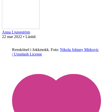
Anna Ljungström
22 mar 2022
• Lästid:
Renskötsel i Jokkmokk.
Foto:
Nikola Johnny Mirkovic
/ Unsplash License