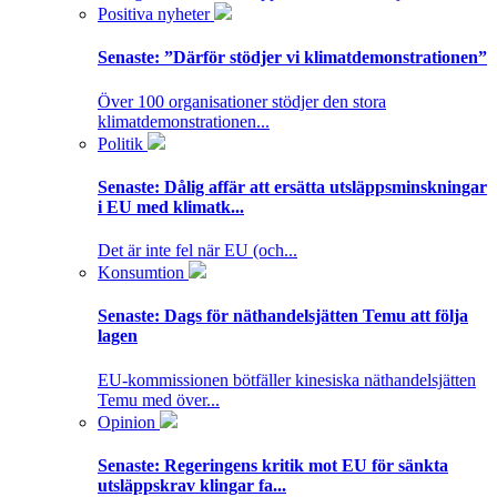
Positiva nyheter
Senaste:
”Därför stödjer vi klimatdemonstrationen”
Över 100 organisationer stödjer den stora
klimatdemonstrationen...
Politik
Senaste:
Dålig affär att ersätta utsläppsminskningar
i EU med klimatk...
Det är inte fel när EU (och...
Konsumtion
Senaste:
Dags för näthandelsjätten Temu att följa
lagen
EU-kommissionen bötfäller kinesiska näthandelsjätten
Temu med över...
Opinion
Senaste:
Regeringens kritik mot EU för sänkta
utsläppskrav klingar fa...