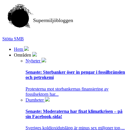
Supermiljöbloggen
Stötta SMB
Hem
Områden
Nyheter
Senaste:
Storbanker öser in pengar i fossilbränslen
och petrokemi
Protesterna mot storbankernas finansiering av
fossilsektorn har...
Dumheter
Senaste:
Moderaterna har fixat klimatkrisen – på
sin Facebook-sida!
Sveriges koldioxidutsläpp är minus sex miljoner ton,...