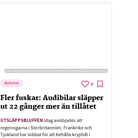
Foto:
Justin Cozart ( Creative Commons Attribution-Share Alike 2.0 Generic license.)
Nyheter
0
Fler fuskar: Audibilar släpper
ut 22 gånger mer än tillåtet
UTSLÄPPSBLUFFEN
Idag avslöjades att
regeringarna i Storbritannien, Frankrike och
Tyskland har lobbat för att behålla kryphål i