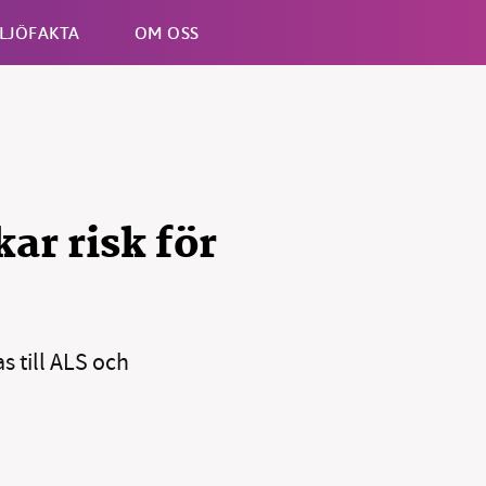
LJÖFAKTA
OM OSS
Esc
ar risk för
 till ALS och