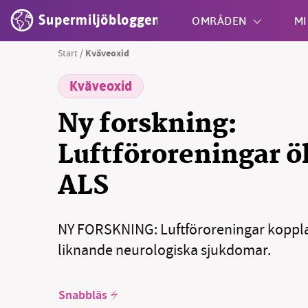
Supermiljöbloggen
OMRÅDEN
MI
Start
/
Kväveoxid
Kväveoxid
Shift + S
Ny forskning:
Luftföroreningar ök
ALS
NY FORSKNING: Luftföroreningar kopplas
liknande neurologiska sjukdomar.
Snabbläs