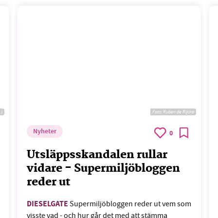
 )
Foto:
Ruben de Rijcke
Nyheter
0
Utsläppsskandalen rullar
vidare - Supermiljöbloggen
reder ut
DIESELGATE
Supermiljöbloggen reder ut vem som
visste vad - och hur går det med att stämma