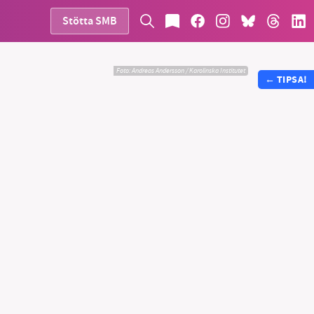
Stötta SMB
Foto:
Andreas Andersson / Karolinska Institutet
←
TIPSA!