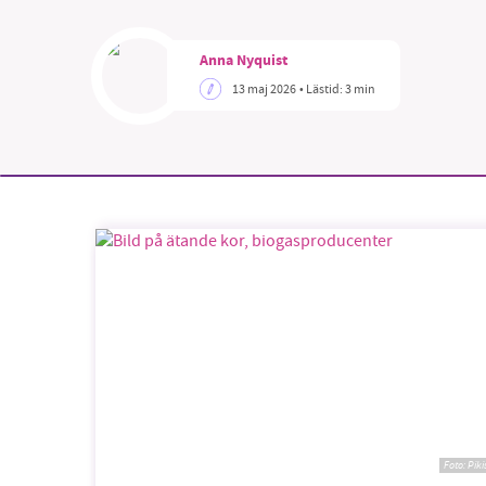
Anna Nyquist
13 maj 2026
• Lästid:
3 min
SM
nyhe
Foto:
Piki