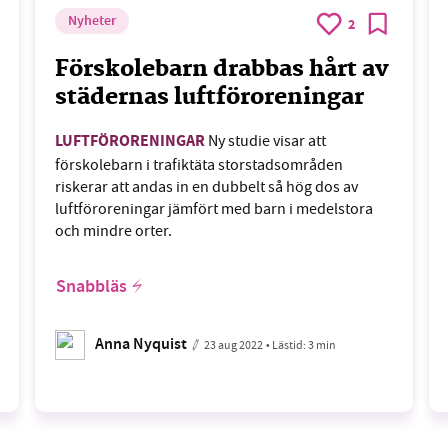
Nyheter
2
Förskolebarn drabbas hårt av
städernas luftföroreningar
LUFTFÖRORENINGAR
Ny studie visar att
förskolebarn i trafiktäta storstadsområden
riskerar att andas in en dubbelt så hög dos av
luftföroreningar jämfört med barn i medelstora
och mindre orter.
Snabbläs
Anna Nyquist
23 aug 2022
• Lästid:
3 min