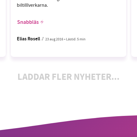
biltilllverkarna.
Snabbläs
Elias Rosell
23 aug 2016
• Lästid:
5 min
LADDAR FLER NYHETER...