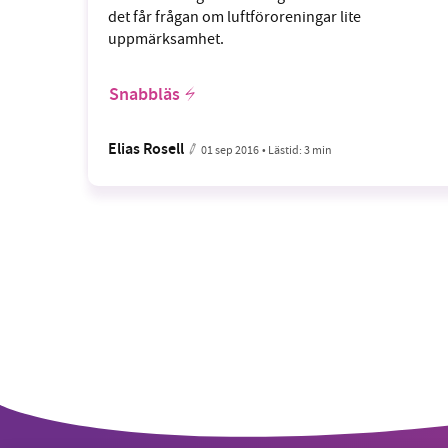
det får frågan om luftföroreningar lite
uppmärksamhet.
Snabbläs
Elias Rosell
01 sep 2016
• Lästid:
3 min