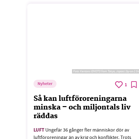
Foto:
Kentaro IEMOTO from Tokyo, Japacc (by-sa-2.0n
Nyheter
1
Så kan luftföroreningarna
minska – och miljontals liv
räddas
LUFT
Ungefär 36 gånger fler människor dör av
luftföroreningar än av krig och konflikter. Trots