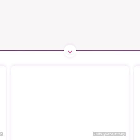
B kämpar för en hållbar framtid. Sedan starten 2010 har 
ideella redaktion drivit miljödebatten framåt genom
tsbevakning och granskningar. Nu vill vi utveckla vårt arb
och vi hoppas att du vill hjälpa oss.
Stötta vårt arbete genom att swisha en slant till
1231368703
Läs vad vi vill göra
st
Foto:
Fujikama / Pixabay