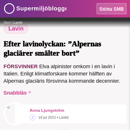
Supermiljöbloggen
Stötta SMB
Glaciären Punta Rocca på Dolomiternas högsta berg Marmolada kollapsade obönhörligt.
HEM
Foto:
SkiNick890/CC4.0
Start
/
Lavin
OMRÅDEN
Lavin
MILJÖFAKTA
Efter lavinolyckan: ”Alpernas
glaciärer smälter bort”
OM OSS
FÖRSVINNER
Elva alpinister omkom i en lavin i
Italien. Enligt klimatforskare kommer hälften av
Sök
Sparade inlägg
Tipsa oss
Alpernas glaciäris försvinna kommande decennier.
Snabbläs
Facebook
Instagram
BlueSky
Threads
LinkedIn
Anna Ljungström
19 jul 2022
• Lästid: