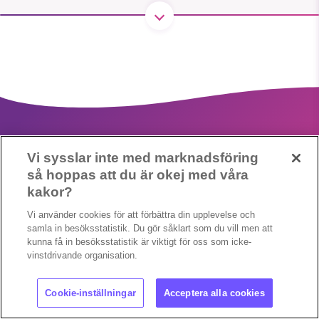
SMB kämpar för en hållbar framtid. Sedan
starten 2010 har vår ideella redaktion
drivit miljödebatten framåt genom
nyhetsbevakning och granskningar. Nu
vill vi utveckla vårt arbete – och vi
hoppas att du vill hjälpa oss.
Vi sysslar inte med marknadsföring
så hoppas att du är okej med våra
Stötta vårt arbete genom att swisha en slant till
kakor?
Cookieinställningar
Copyright 2023 © Supermiljöbloggen
1231368703
Vi använder cookies för att förbättra din upplevelse och
samla in besöksstatistik. Du gör såklart som du vill men att
kunna få in besöksstatistik är viktigt för oss som icke-
Läs vad vi vill göra
vinstdrivande organisation.
Cookie-inställningar
Acceptera alla cookies