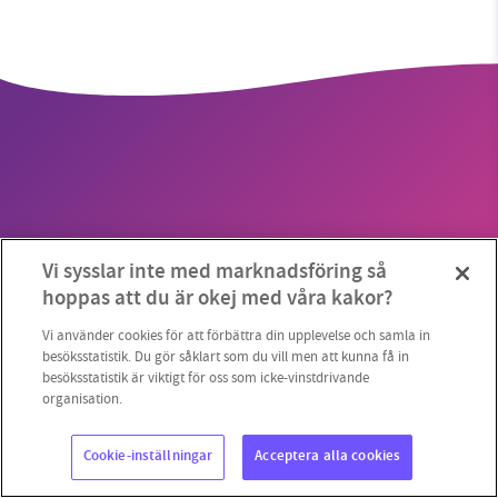
SMB kämpar för en hållbar framtid. Sedan
starten 2010 har vår ideella redaktion drivit
miljödebatten framåt genom
nyhetsbevakning och granskningar. Nu vill vi
utveckla vårt arbete – och vi hoppas att du
vill hjälpa oss.
Copyright 2023 © Supermiljöbloggen
Cookieinställningar
Vi sysslar inte med marknadsföring så
Stötta vårt arbete genom att swisha en slant till
hoppas att du är okej med våra kakor?
1231368703
Vi använder cookies för att förbättra din upplevelse och samla in
besöksstatistik. Du gör såklart som du vill men att kunna få in
besöksstatistik är viktigt för oss som icke-vinstdrivande
Läs vad vi vill göra
organisation.
Cookie-inställningar
Acceptera alla cookies