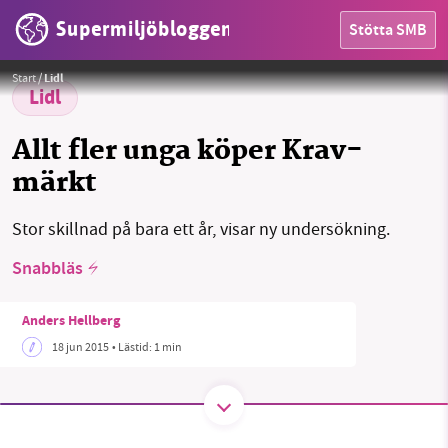
Supermiljöbloggen
Stötta SMB
HEM
Foto:
Krav
Start
/
Lidl
OMRÅDEN
Lidl
MILJÖFAKTA
Allt fler unga köper Krav-
märkt
OM OSS
Stor skillnad på bara ett år, visar ny undersökning.
Snabbläs
Sök
Sparade inlägg
Tipsa oss
Anders Hellberg
Facebook
Instagram
BlueSky
18 jun 2015
• Lästid:
1 min
Threads
LinkedIn