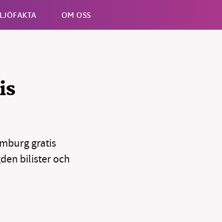
LJÖFAKTA
OM OSS
Esc
is
mburg gratis
den bilister och