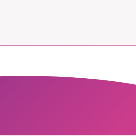
vår
ete –