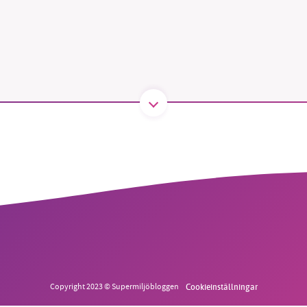
B kämpar för en hållbar framtid. Sedan starten 2010 har 
ideella redaktion drivit miljödebatten framåt genom
tsbevakning och granskningar. Nu vill vi utveckla vårt arb
och vi hoppas att du vill hjälpa oss.
Stötta vårt arbete genom att swisha en slant till
1231368703
Läs vad vi vill göra
Copyright 2023 © Supermiljöbloggen
Cookieinställningar