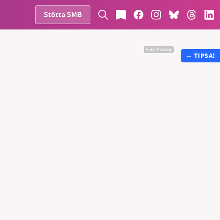
Stötta SMB
Foto:
Pixabay
←
TIPSA!