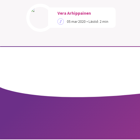
Vera Arhippainen
05 mar 2020
• Lästid:
2 min
SM
nyhe