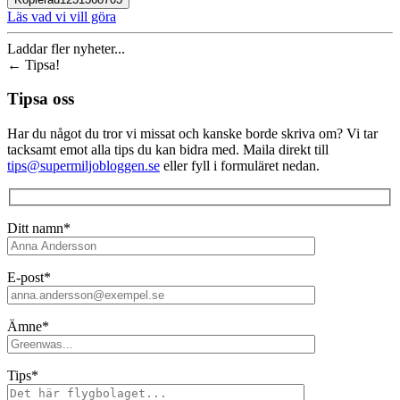
Läs vad vi vill göra
Laddar fler nyheter...
←
Tipsa!
Tipsa oss
Har du något du tror vi missat och kanske borde skriva om? Vi tar
tacksamt emot alla tips du kan bidra med. Maila direkt till
tips@supermiljobloggen.se
eller fyll i formuläret nedan.
Ditt namn*
E-post*
Ämne*
Tips*