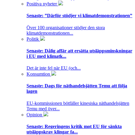
Positiva nyheter
Senaste:
”Därför stödjer vi klimatdemonstrationen”
Över 100 organisationer stödjer den stora
klimatdemonstrationen...
Politik
Senaste:
Dålig affär att ersätta utsläppsminskningar
i EU med klimatk...
Det är inte fel när EU (och...
Konsumtion
Senaste:
Dags för näthandelsjätten Temu att följa
lagen
EU-kommissionen bötfäller kinesiska näthandelsjätten
Temu med över...
Opinion
Senaste:
Regeringens kritik mot EU för sänkta
utsläppskrav klingar fa...