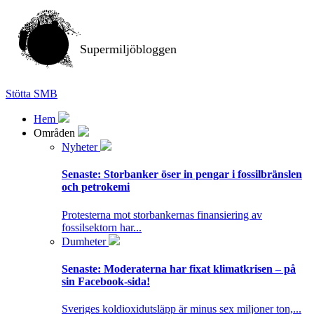
Supermiljöbloggen
Stötta SMB
Hem
Områden
Nyheter
Senaste:
Storbanker öser in pengar i fossilbränslen
och petrokemi
Protesterna mot storbankernas finansiering av
fossilsektorn har...
Dumheter
Senaste:
Moderaterna har fixat klimatkrisen – på
sin Facebook-sida!
Sveriges koldioxidutsläpp är minus sex miljoner ton,...