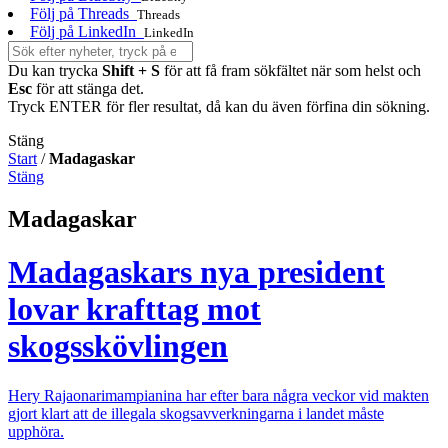
Följ på Threads
Threads
Följ på LinkedIn
LinkedIn
Du kan trycka
Shift + S
för att få fram sökfältet när som helst och
Esc
för att stänga det.
Tryck ENTER för fler resultat, då kan du även förfina din sökning.
Stäng
Start
/
Madagaskar
Stäng
Madagaskar
Madagaskars nya president
lovar krafttag mot
skogsskövlingen
Hery Rajaonarimampianina har efter bara några veckor vid makten
gjort klart att de illegala skogsavverkningarna i landet måste
upphöra.