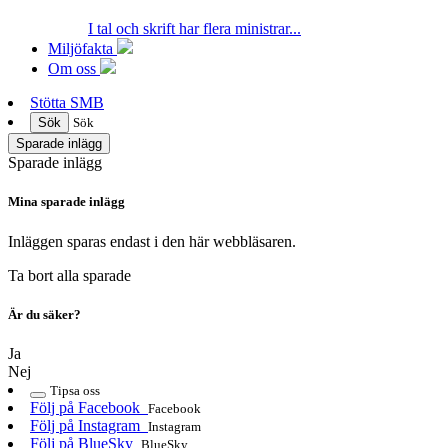
I tal och skrift har flera ministrar...
Miljöfakta
Om oss
Stötta SMB
Sök
Sök
Sparade inlägg
Sparade inlägg
Mina sparade inlägg
Inläggen sparas endast i den här webbläsaren.
Ta bort alla sparade
Är du säker?
Ja
Nej
Tipsa oss
Följ på Facebook
Facebook
Följ på Instagram
Instagram
Följ på BlueSky
BlueSky